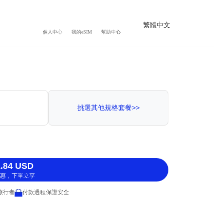
繁體中文
個人中心
我的eSIM
幫助中心
挑選其他規格套餐>>
.84 USD
惠，下單立享
 旅行者
付款過程保證安全