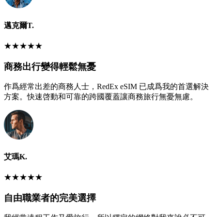
邁克爾T.
★
★
★
★
★
商務出行變得輕鬆無憂
作爲經常出差的商務人士，RedEx eSIM 已成爲我的首選解決
方案。快速啓動和可靠的跨國覆蓋讓商務旅行無憂無慮。
艾瑪K.
★
★
★
★
★
自由職業者的完美選擇