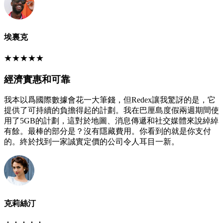
埃裏克
★
★
★
★
★
經濟實惠和可靠
我本以爲國際數據會花一大筆錢，但Redex讓我驚訝的是，它
提供了可持續的負擔得起的計劃。我在巴厘島度假兩週期間使
用了5GB的計劃，這對於地圖、消息傳遞和社交媒體來說綽綽
有餘。最棒的部分是？沒有隱藏費用。你看到的就是你支付
的。終於找到一家誠實定價的公司令人耳目一新。
克莉絲汀