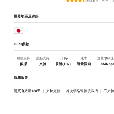
累計服務 100,000 +
覆蓋地區及網絡
eSIM參數
服務支持
熱點支持
出口ip
速率
達量限制速
數據
支持
香港(HK)
達量限速
384Kbps
服務政策
購買有效期180天 ｜ 支持充值 ｜ 首次網絡連接後激活 ｜ 不支