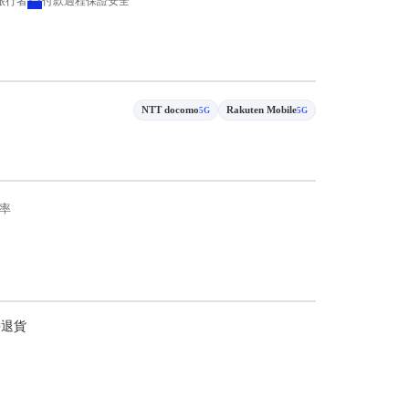
 旅行者
付款過程保證安全
NTT docomo
Rakuten Mobile
5G
5G
率
持退貨