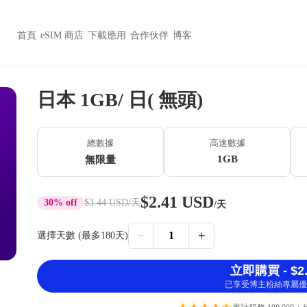
首頁
eSIM 商店
下載應用
合作伙伴
博客
日本 1GB/ 日( 無頭)
總數據
高速數據
1GB
無限量
$2.41 USD
30% off
$3.44 USD
/天
/天
−
+
1
選擇天數 (最多180天)
立即購買 - $2.
已享受博主粉絲專屬優