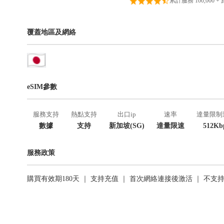
累計服務 100,000 +
覆蓋地區及網絡
eSIM參數
服務支持
熱點支持
出口ip
速率
達量限制
數據
支持
新加坡(SG)
達量限速
512Kb
服務政策
購買有效期180天 ｜ 支持充值 ｜ 首次網絡連接後激活 ｜ 不支