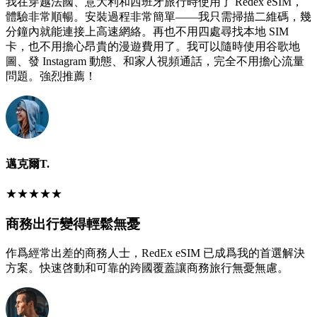
我在穿越法國、意大利和西班牙旅行時使用了 Redex eSIM，
體驗非常順暢。安裝過程非常簡單——我只需掃描二維碼，幾
分鐘內就能連接上高速網絡。再也不用四處尋找本地 SIM
卡，也不用擔心昂貴的漫遊費用了。我可以隨時使用谷歌地
圖、發 Instagram 動態、和家人視頻通話，完全不用擔心流量
問題。強烈推薦！
邁克爾T.
★
★
★
★
★
商務出行變得輕鬆無憂
作爲經常出差的商務人士，RedEx eSIM 已成爲我的首選解決
方案。快速啓動和可靠的跨國覆蓋讓商務旅行無憂無慮。