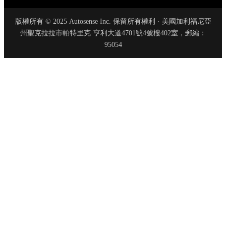
版權所有 © 2025 Autosense Inc. 保留所有權利 · 美國加利福尼亞
州聖克拉拉市帕特里克·亨利大道4701號4號樓402室，郵編：
95054