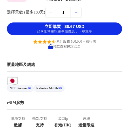
−
+
1
選擇天數 (最多180天)
立即購買 - $6.67 USD
已享受博主粉絲專屬優惠，下單立享
累計服務 100,000 + 旅行者
付款過程保證安全
覆蓋地區及網絡
NTT docomo
Rakuten Mobile
5G
5G
eSIM參數
服務支持
熱點支持
出口ip
速率
數據
支持
香港(HK)
達量限速