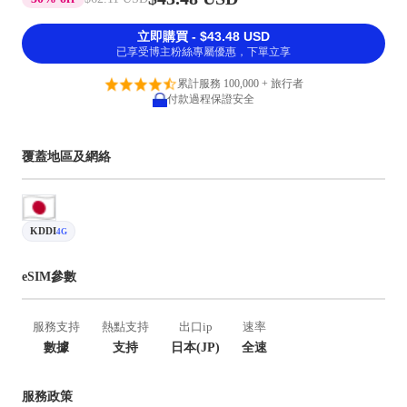
立即購買 - $43.48 USD
已享受博主粉絲專屬優惠，下單立享
累計服務 100,000 + 旅行者
付款過程保證安全
覆蓋地區及網絡
KDDI
4G
eSIM參數
服務支持
熱點支持
出口ip
速率
數據
支持
日本(JP)
全速
服務政策