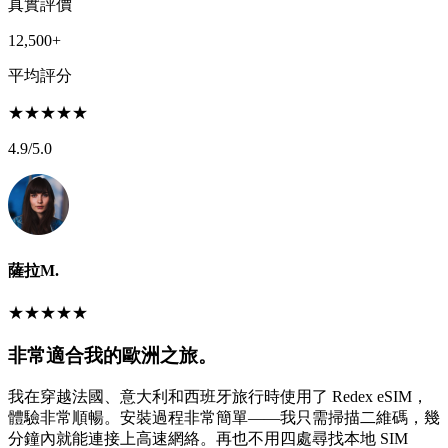
真實評價
12,500+
平均評分
★
★
★
★
★
4.9
/5.0
薩拉M.
★
★
★
★
★
非常適合我的歐洲之旅。
我在穿越法國、意大利和西班牙旅行時使用了 Redex eSIM，
體驗非常順暢。安裝過程非常簡單——我只需掃描二維碼，幾
分鐘內就能連接上高速網絡。再也不用四處尋找本地 SIM