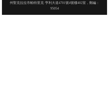
州聖克拉拉市帕特里克·亨利大道4701號4號樓402室，郵編：
95054