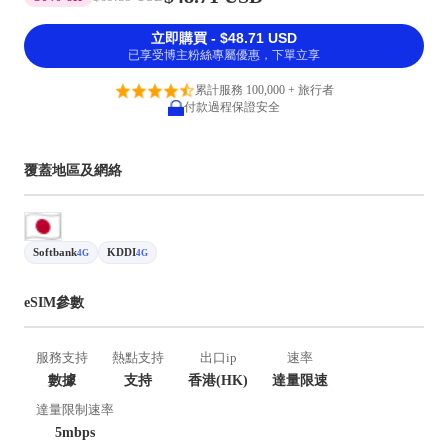
立即購買 - $48.71 USD
已享受博主粉絲專屬優惠，下單立享
累計服務 100,000 + 旅行者
付款過程保證安全
覆蓋地區及網絡
Softbank
KDDI
4G
4G
eSIM參數
服務支持
熱點支持
出口ip
速率
數據
支持
香港(HK)
達量限速
達量限制速率
5mbps