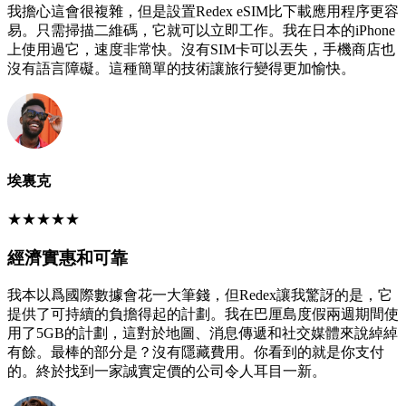
我擔心這會很複雜，但是設置Redex eSIM比下載應用程序更容
易。只需掃描二維碼，它就可以立即工作。我在日本的iPhone
上使用過它，速度非常快。沒有SIM卡可以丟失，手機商店也
沒有語言障礙。這種簡單的技術讓旅行變得更加愉快。
埃裏克
★
★
★
★
★
經濟實惠和可靠
我本以爲國際數據會花一大筆錢，但Redex讓我驚訝的是，它
提供了可持續的負擔得起的計劃。我在巴厘島度假兩週期間使
用了5GB的計劃，這對於地圖、消息傳遞和社交媒體來說綽綽
有餘。最棒的部分是？沒有隱藏費用。你看到的就是你支付
的。終於找到一家誠實定價的公司令人耳目一新。