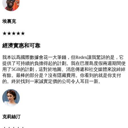
埃裏克
★
★
★
★
★
經濟實惠和可靠
我本以爲國際數據會花一大筆錢，但Redex讓我驚訝的是，它
提供了可持續的負擔得起的計劃。我在巴厘島度假兩週期間使
用了5GB的計劃，這對於地圖、消息傳遞和社交媒體來說綽綽
有餘。最棒的部分是？沒有隱藏費用。你看到的就是你支付
的。終於找到一家誠實定價的公司令人耳目一新。
克莉絲汀