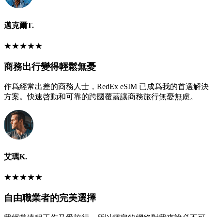
邁克爾T.
★
★
★
★
★
商務出行變得輕鬆無憂
作爲經常出差的商務人士，RedEx eSIM 已成爲我的首選解決
方案。快速啓動和可靠的跨國覆蓋讓商務旅行無憂無慮。
艾瑪K.
★
★
★
★
★
自由職業者的完美選擇