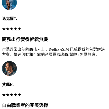
邁克爾T.
★
★
★
★
★
商務出行變得輕鬆無憂
作爲經常出差的商務人士，RedEx eSIM 已成爲我的首選解決
方案。快速啓動和可靠的跨國覆蓋讓商務旅行無憂無慮。
艾瑪K.
★
★
★
★
★
自由職業者的完美選擇