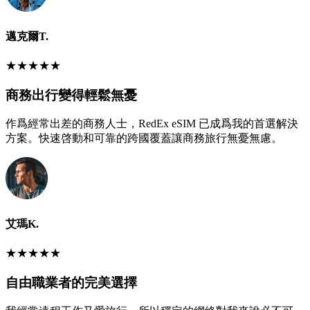
邁克爾T.
★
★
★
★
★
商務出行變得輕鬆無憂
作爲經常出差的商務人士，RedEx eSIM 已成爲我的首選解決
方案。快速啓動和可靠的跨國覆蓋讓商務旅行無憂無慮。
艾瑪K.
★
★
★
★
★
自由職業者的完美選擇