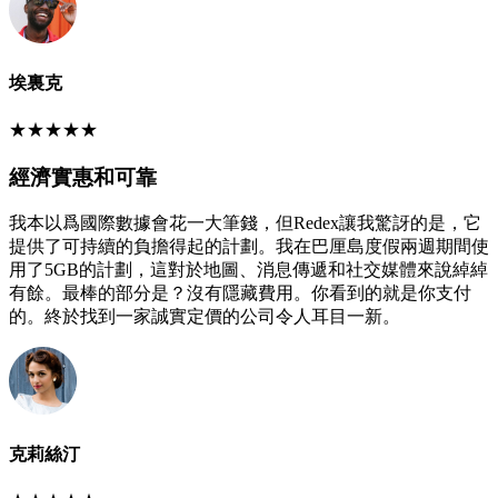
埃裏克
★
★
★
★
★
經濟實惠和可靠
我本以爲國際數據會花一大筆錢，但Redex讓我驚訝的是，它
提供了可持續的負擔得起的計劃。我在巴厘島度假兩週期間使
用了5GB的計劃，這對於地圖、消息傳遞和社交媒體來說綽綽
有餘。最棒的部分是？沒有隱藏費用。你看到的就是你支付
的。終於找到一家誠實定價的公司令人耳目一新。
克莉絲汀