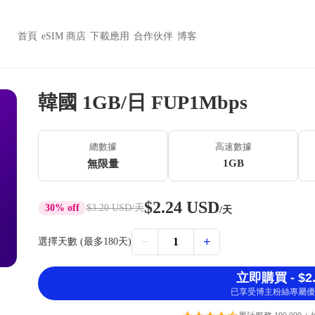
首頁
eSIM 商店
下載應用
合作伙伴
博客
韓國 1GB/日 FUP1Mbps
總數據
高速數據
1GB
無限量
$2.24 USD
30% off
$3.20 USD
/天
/天
−
+
1
選擇天數 (最多180天)
立即購買 - $2.
已享受博主粉絲專屬優