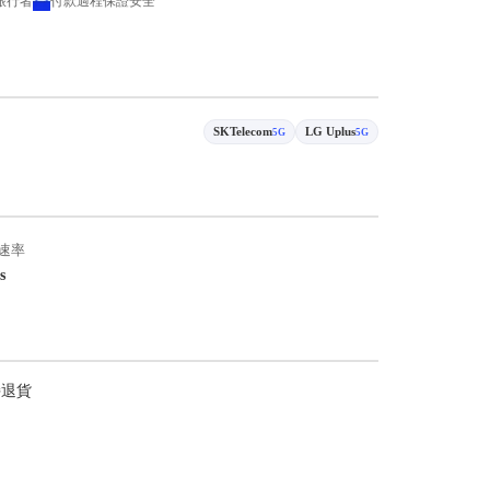
 旅行者
付款過程保證安全
SKTelecom
LG Uplus
5G
5G
速率
s
持退貨