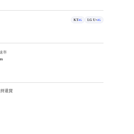
KT
LG U+
4G
4G
速率
ps
支持退貨