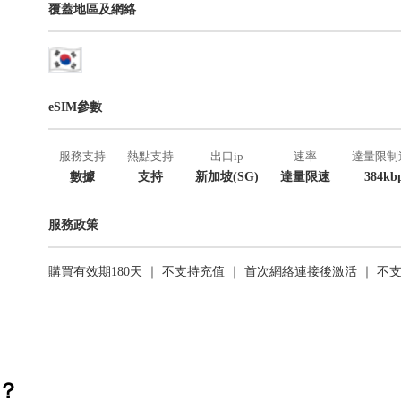
覆蓋地區及網絡
eSIM參數
服務支持
熱點支持
出口ip
速率
達量限制
數據
支持
新加坡(SG)
達量限速
384kb
服務政策
購買有效期180天 ｜ 不支持充值 ｜ 首次網絡連接後激活 ｜ 不
活？