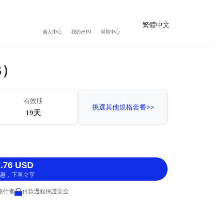
繁體中文
個人中心
我的eSIM
幫助中心
S）
有效期
挑選其他規格套餐>>
19天
.76 USD
惠，下單立享
 旅行者
付款過程保證安全