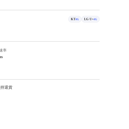
KT
LG U+
4G
4G
速率
ps
支持退貨