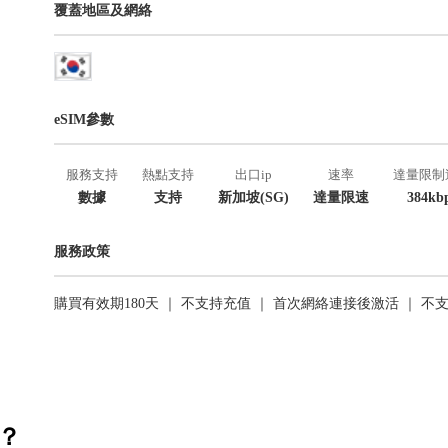
覆蓋地區及網絡
eSIM參數
服務支持
熱點支持
出口ip
速率
達量限制
數據
支持
新加坡(SG)
達量限速
384kb
服務政策
購買有效期180天 ｜ 不支持充值 ｜ 首次網絡連接後激活 ｜ 不
活？