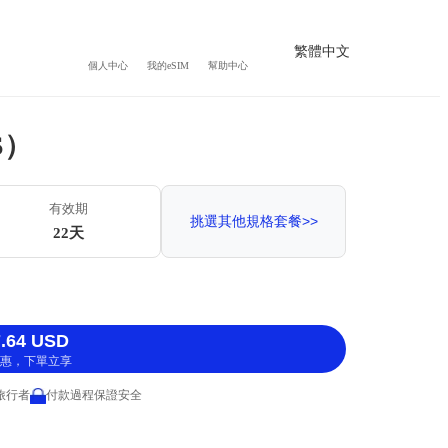
繁體中文
個人中心
我的eSIM
幫助中心
S）
有效期
挑選其他規格套餐>>
22天
.64 USD
惠，下單立享
 旅行者
付款過程保證安全