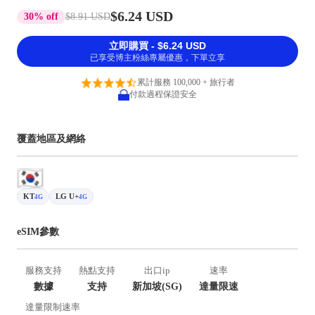
$6.24 USD
30% off
$8.91 USD
立即購買 - $6.24 USD
已享受博主粉絲專屬優惠，下單立享
累計服務 100,000 + 旅行者
付款過程保證安全
覆蓋地區及網絡
KT
LG U+
4G
4G
eSIM參數
服務支持
熱點支持
出口ip
速率
數據
支持
新加坡(SG)
達量限速
達量限制速率