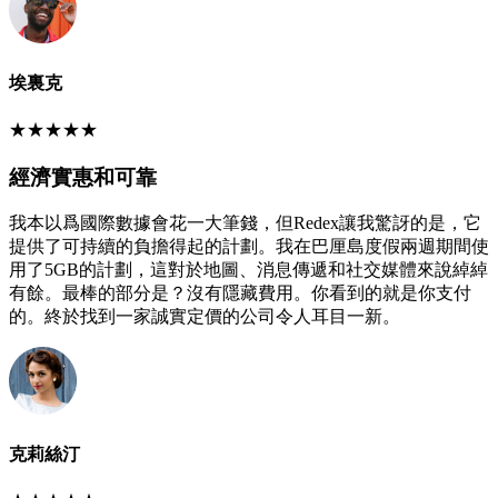
埃裏克
★
★
★
★
★
經濟實惠和可靠
我本以爲國際數據會花一大筆錢，但Redex讓我驚訝的是，它
提供了可持續的負擔得起的計劃。我在巴厘島度假兩週期間使
用了5GB的計劃，這對於地圖、消息傳遞和社交媒體來說綽綽
有餘。最棒的部分是？沒有隱藏費用。你看到的就是你支付
的。終於找到一家誠實定價的公司令人耳目一新。
克莉絲汀