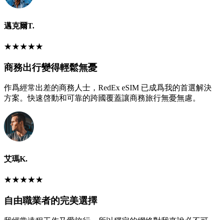
邁克爾T.
★
★
★
★
★
商務出行變得輕鬆無憂
作爲經常出差的商務人士，RedEx eSIM 已成爲我的首選解決
方案。快速啓動和可靠的跨國覆蓋讓商務旅行無憂無慮。
艾瑪K.
★
★
★
★
★
自由職業者的完美選擇