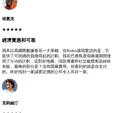
埃裏克
★
★
★
★
★
經濟實惠和可靠
我本以爲國際數據會花一大筆錢，但Redex讓我驚訝的是，它
提供了可持續的負擔得起的計劃。我在巴厘島度假兩週期間使
用了5GB的計劃，這對於地圖、消息傳遞和社交媒體來說綽綽
有餘。最棒的部分是？沒有隱藏費用。你看到的就是你支付
的。終於找到一家誠實定價的公司令人耳目一新。
克莉絲汀