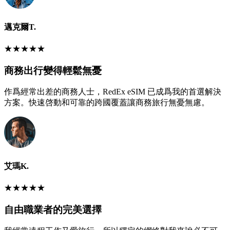
邁克爾T.
★
★
★
★
★
商務出行變得輕鬆無憂
作爲經常出差的商務人士，RedEx eSIM 已成爲我的首選解決
方案。快速啓動和可靠的跨國覆蓋讓商務旅行無憂無慮。
艾瑪K.
★
★
★
★
★
自由職業者的完美選擇