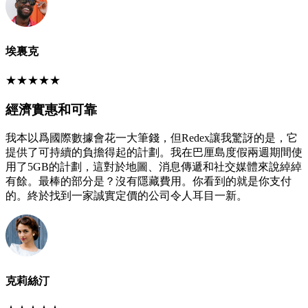
埃裏克
★
★
★
★
★
經濟實惠和可靠
我本以爲國際數據會花一大筆錢，但Redex讓我驚訝的是，它
提供了可持續的負擔得起的計劃。我在巴厘島度假兩週期間使
用了5GB的計劃，這對於地圖、消息傳遞和社交媒體來說綽綽
有餘。最棒的部分是？沒有隱藏費用。你看到的就是你支付
的。終於找到一家誠實定價的公司令人耳目一新。
克莉絲汀