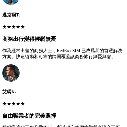
邁克爾T.
★
★
★
★
★
商務出行變得輕鬆無憂
作爲經常出差的商務人士，RedEx eSIM 已成爲我的首選解決
方案。快速啓動和可靠的跨國覆蓋讓商務旅行無憂無慮。
艾瑪K.
★
★
★
★
★
自由職業者的完美選擇