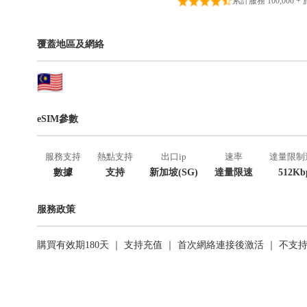
累計服務 100,000 +
覆蓋地區及網絡
eSIM參數
服務支持
熱點支持
出口ip
速率
達量限制
數據
支持
新加坡(SG)
達量限速
512Kb
服務政策
購買有效期180天 ｜ 支持充值 ｜ 首次網絡連接後激活 ｜ 不支