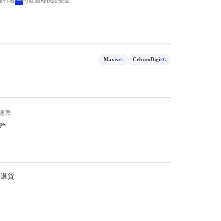
 旅行者
付款過程保證安全
Maxis
CelcomDigi
5G
5G
速率
ps
持退貨