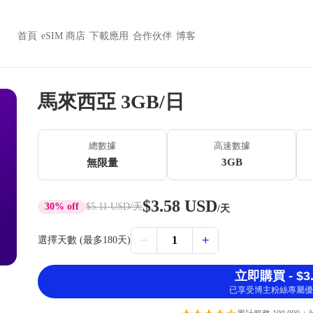
首頁
eSIM 商店
下載應用
合作伙伴
博客
馬來西亞 3GB/日
總數據
高速數據
3GB
無限量
$3.58 USD
30% off
$5.11 USD
/天
/天
−
+
1
選擇天數 (最多180天)
立即購買 - $3.
已享受博主粉絲專屬優