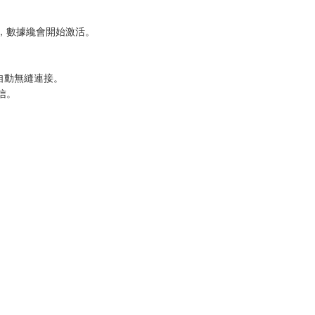
時，數據纔會開始激活。
自動無縫連接。
信。