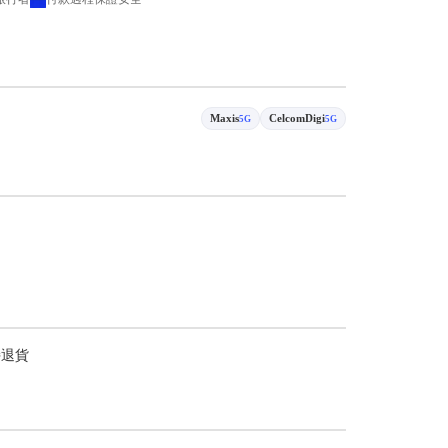
Maxis
CelcomDigi
5G
5G
持退貨