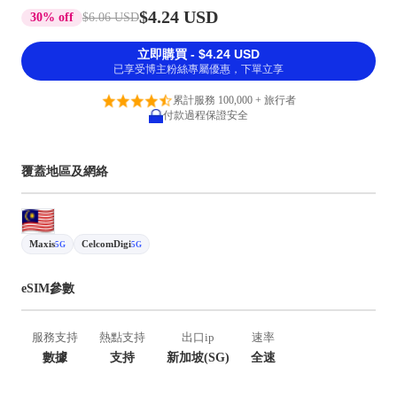
$4.24 USD
30% off
$6.06 USD
立即購買 - $4.24 USD
已享受博主粉絲專屬優惠，下單立享
累計服務 100,000 + 旅行者
付款過程保證安全
覆蓋地區及網絡
Maxis
CelcomDigi
5G
5G
eSIM參數
服務支持
熱點支持
出口ip
速率
數據
支持
新加坡(SG)
全速