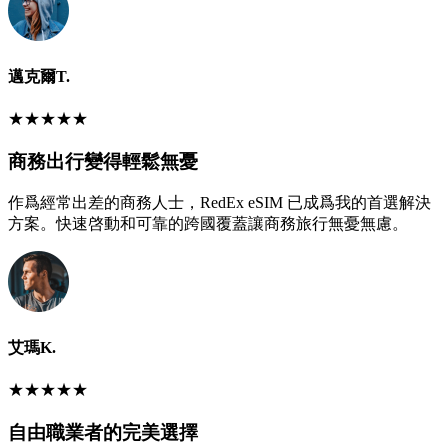
邁克爾T.
★
★
★
★
★
商務出行變得輕鬆無憂
作爲經常出差的商務人士，RedEx eSIM 已成爲我的首選解決
方案。快速啓動和可靠的跨國覆蓋讓商務旅行無憂無慮。
艾瑪K.
★
★
★
★
★
自由職業者的完美選擇