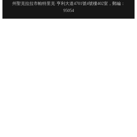
州聖克拉拉市帕特里克·亨利大道4701號4號樓402室，郵編：
95054