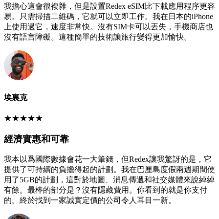
我擔心這會很複雜，但是設置Redex eSIM比下載應用程序更容
易。只需掃描二維碼，它就可以立即工作。我在日本的iPhone
上使用過它，速度非常快。沒有SIM卡可以丟失，手機商店也
沒有語言障礙。這種簡單的技術讓旅行變得更加愉快。
埃裏克
★
★
★
★
★
經濟實惠和可靠
我本以爲國際數據會花一大筆錢，但Redex讓我驚訝的是，它
提供了可持續的負擔得起的計劃。我在巴厘島度假兩週期間使
用了5GB的計劃，這對於地圖、消息傳遞和社交媒體來說綽綽
有餘。最棒的部分是？沒有隱藏費用。你看到的就是你支付
的。終於找到一家誠實定價的公司令人耳目一新。