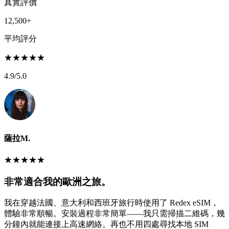
真實評價
12,500+
平均評分
★
★
★
★
★
4.9
/5.0
薩拉M.
★
★
★
★
★
非常適合我的歐洲之旅。
我在穿越法國、意大利和西班牙旅行時使用了 Redex eSIM，
體驗非常順暢。安裝過程非常簡單——我只需掃描二維碼，幾
分鐘內就能連接上高速網絡。再也不用四處尋找本地 SIM