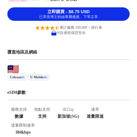
立即購買 - $8.75 USD
已享受博主粉絲專屬優惠，下單立享
累計服務 100,000 + 旅行者
付款過程保證安全
覆蓋地區及網絡
Celcom
U Mobile
4G
4G
eSIM參數
服務支持
熱點支持
出口ip
速率
數據
支持
新加坡(SG)
達量限速
達量限制速率
384kbps