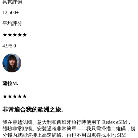
真實評價
12,500+
平均評分
★
★
★
★
★
4.9
/5.0
薩拉M.
★
★
★
★
★
非常適合我的歐洲之旅。
我在穿越法國、意大利和西班牙旅行時使用了 Redex eSIM，
體驗非常順暢。安裝過程非常簡單——我只需掃描二維碼，幾
分鐘內就能連接上高速網絡。再也不用四處尋找本地 SIM