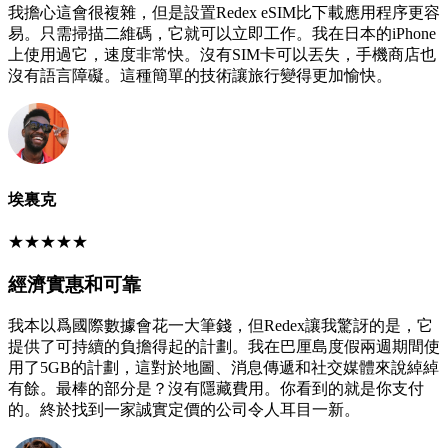
我擔心這會很複雜，但是設置Redex eSIM比下載應用程序更容
易。只需掃描二維碼，它就可以立即工作。我在日本的iPhone
上使用過它，速度非常快。沒有SIM卡可以丟失，手機商店也
沒有語言障礙。這種簡單的技術讓旅行變得更加愉快。
埃裏克
★
★
★
★
★
經濟實惠和可靠
我本以爲國際數據會花一大筆錢，但Redex讓我驚訝的是，它
提供了可持續的負擔得起的計劃。我在巴厘島度假兩週期間使
用了5GB的計劃，這對於地圖、消息傳遞和社交媒體來說綽綽
有餘。最棒的部分是？沒有隱藏費用。你看到的就是你支付
的。終於找到一家誠實定價的公司令人耳目一新。