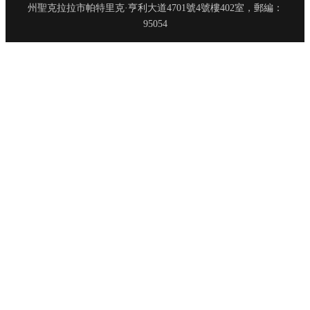
州聖克拉拉市帕特里克·亨利大道4701號4號樓402室，郵編：
95054