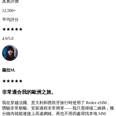
真實評價
12,500+
平均評分
★
★
★
★
★
4.9
/5.0
薩拉M.
★
★
★
★
★
非常適合我的歐洲之旅。
我在穿越法國、意大利和西班牙旅行時使用了 Redex eSIM，
體驗非常順暢。安裝過程非常簡單——我只需掃描二維碼，幾
分鐘內就能連接上高速網絡。再也不用四處尋找本地 SIM