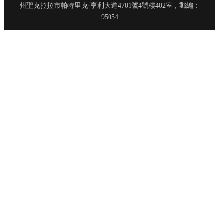
州聖克拉拉市帕特里克·亨利大道4701號4號樓402室，郵編：
95054