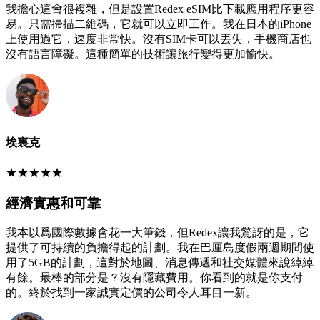
我擔心這會很複雜，但是設置Redex eSIM比下載應用程序更容
易。只需掃描二維碼，它就可以立即工作。我在日本的iPhone
上使用過它，速度非常快。沒有SIM卡可以丟失，手機商店也
沒有語言障礙。這種簡單的技術讓旅行變得更加愉快。
埃裏克
★
★
★
★
★
經濟實惠和可靠
我本以爲國際數據會花一大筆錢，但Redex讓我驚訝的是，它
提供了可持續的負擔得起的計劃。我在巴厘島度假兩週期間使
用了5GB的計劃，這對於地圖、消息傳遞和社交媒體來說綽綽
有餘。最棒的部分是？沒有隱藏費用。你看到的就是你支付
的。終於找到一家誠實定價的公司令人耳目一新。