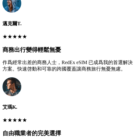
邁克爾T.
★
★
★
★
★
商務出行變得輕鬆無憂
作爲經常出差的商務人士，RedEx eSIM 已成爲我的首選解決
方案。快速啓動和可靠的跨國覆蓋讓商務旅行無憂無慮。
艾瑪K.
★
★
★
★
★
自由職業者的完美選擇