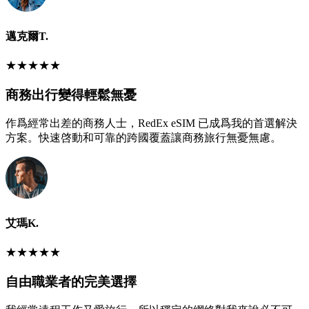
邁克爾T.
★
★
★
★
★
商務出行變得輕鬆無憂
作爲經常出差的商務人士，RedEx eSIM 已成爲我的首選解決
方案。快速啓動和可靠的跨國覆蓋讓商務旅行無憂無慮。
艾瑪K.
★
★
★
★
★
自由職業者的完美選擇