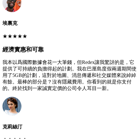
埃裏克
★
★
★
★
★
經濟實惠和可靠
我本以爲國際數據會花一大筆錢，但Redex讓我驚訝的是，它
提供了可持續的負擔得起的計劃。我在巴厘島度假兩週期間使
用了5GB的計劃，這對於地圖、消息傳遞和社交媒體來說綽綽
有餘。最棒的部分是？沒有隱藏費用。你看到的就是你支付
的。終於找到一家誠實定價的公司令人耳目一新。
克莉絲汀