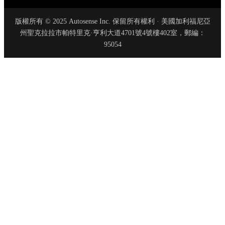
版權所有 © 2025 Autosense Inc. 保留所有權利 · 美國加利福尼亞
州聖克拉拉市帕特里克·亨利大道4701號4號樓402室，郵編：
95054