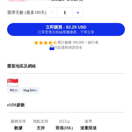
−
+
1
選擇天數 (最多180天)
立即購買 - $3.29 USD
已享受博主粉絲專屬優惠，下單立享
累計服務 100,000 + 旅行者
付款過程保證安全
覆蓋地區及網絡
M1
SingTel
4G
4G
eSIM參數
服務支持
熱點支持
出口ip
速率
數據
支持
香港(HK)
達量限速