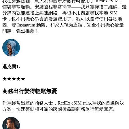
我在穿越法國、意大利和西班牙旅行時使用了 Redex eSIM，
體驗非常順暢。安裝過程非常簡單——我只需掃描二維碼，幾
分鐘內就能連接上高速網絡。再也不用四處尋找本地 SIM
卡，也不用擔心昂貴的漫遊費用了。我可以隨時使用谷歌地
圖、發 Instagram 動態、和家人視頻通話，完全不用擔心流量
問題。強烈推薦！
邁克爾T.
★
★
★
★
★
商務出行變得輕鬆無憂
作爲經常出差的商務人士，RedEx eSIM 已成爲我的首選解決
方案。快速啓動和可靠的跨國覆蓋讓商務旅行無憂無慮。