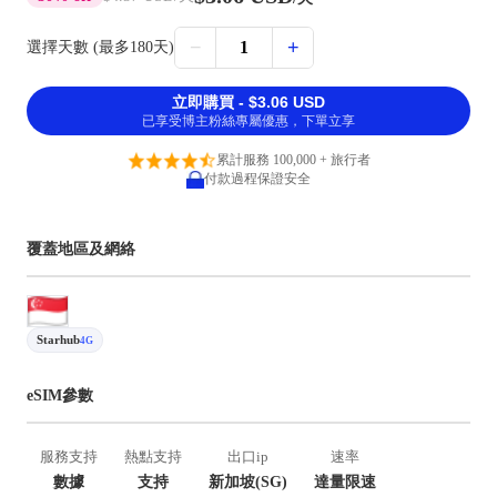
−
+
1
選擇天數 (最多180天)
立即購買 - $3.06 USD
已享受博主粉絲專屬優惠，下單立享
累計服務 100,000 + 旅行者
付款過程保證安全
覆蓋地區及網絡
Starhub
4G
eSIM參數
服務支持
熱點支持
出口ip
速率
數據
支持
新加坡(SG)
達量限速