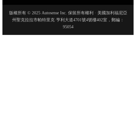
版權所有 © 2025 Autosense Inc. 保留所有權利 · 美國加利福尼亞
州聖克拉拉市帕特里克·亨利大道4701號4號樓402室，郵編：
95054