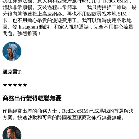
我在穿越法國、意大利和西班牙旅行時使用了 Redex eSIM，
體驗非常順暢。安裝過程非常簡單——我只需掃描二維碼，幾
分鐘內就能連接上高速網絡。再也不用四處尋找本地 SIM
卡，也不用擔心昂貴的漫遊費用了。我可以隨時使用谷歌地
圖、發 Instagram 動態、和家人視頻通話，完全不用擔心流量
問題。強烈推薦！
邁克爾T.
★
★
★
★
★
商務出行變得輕鬆無憂
作爲經常出差的商務人士，RedEx eSIM 已成爲我的首選解決
方案。快速啓動和可靠的跨國覆蓋讓商務旅行無憂無慮。