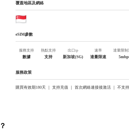
覆蓋地區及網絡
eSIM參數
服務支持
熱點支持
出口ip
速率
達量限制
數據
支持
新加坡(SG)
達量限速
5mbp
服務政策
購買有效期180天 ｜ 支持充值 ｜ 首次網絡連接後激活 ｜ 不支
活？