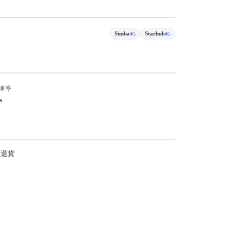
Simba
Starhub
4G
4G
速率
s
持退貨