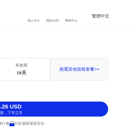
繁體中文
個人中心
我的eSIM
幫助中心
）
有效期
挑選其他規格套餐>>
10天
.26 USD
惠，下單立享
 旅行者
付款過程保證安全