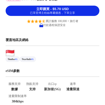
立即購買 - $5.70 USD
已享受博主粉絲專屬優惠，下單立享
累計服務 100,000 + 旅行者
付款過程保證安全
覆蓋地區及網絡
Simba
Starhub
4G
4G
eSIM參數
服務支持
熱點支持
出口ip
速率
數據
支持
新加坡(SG)
達量限速
達量限制速率
384kbps