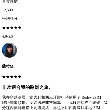
真實評價
12,500+
平均評分
★
★
★
★
★
4.9
/5.0
薩拉M.
★
★
★
★
★
非常適合我的歐洲之旅。
我在穿越法國、意大利和西班牙旅行時使用了 Redex eSIM，
體驗非常順暢。安裝過程非常簡單——我只需掃描二維碼，幾
分鐘內就能連接上高速網絡。再也不用四處尋找本地 SIM