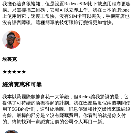
我擔心這會很複雜，但是設置Redex eSIM比下載應用程序更容
易。只需掃描二維碼，它就可以立即工作。我在日本的iPhone
上使用過它，速度非常快。沒有SIM卡可以丟失，手機商店也
沒有語言障礙。這種簡單的技術讓旅行變得更加愉快。
埃裏克
★
★
★
★
★
經濟實惠和可靠
我本以爲國際數據會花一大筆錢，但Redex讓我驚訝的是，它
提供了可持續的負擔得起的計劃。我在巴厘島度假兩週期間使
用了5GB的計劃，這對於地圖、消息傳遞和社交媒體來說綽綽
有餘。最棒的部分是？沒有隱藏費用。你看到的就是你支付
的。終於找到一家誠實定價的公司令人耳目一新。