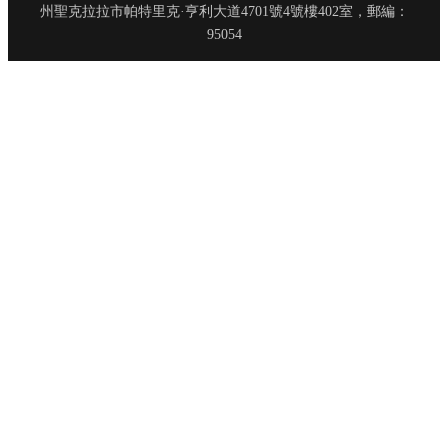
州聖克拉拉市帕特里克·亨利大道4701號4號樓402室，郵編：
95054