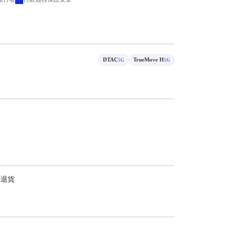
DTAC
TrueMove H
5G
5G
持退貨