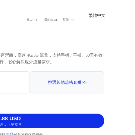
繁體中文
個人中心
我的eSIM
幫助中心
要運營商，高速 4G/5G 流量，支持手機 / 平板。30天有效
行，省心解決境外流量需求。
挑選其他規格套餐>>
.88 USD
惠，下單立享
 旅行者
付款過程保證安全