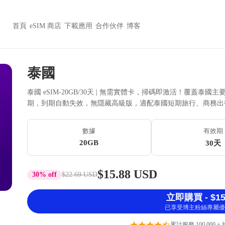
首頁
eSIM 商店
下載應用
合作伙伴
博客
泰國
泰國 eSIM-20GB/30天 | 無需實體卡，掃碼即激活！覆蓋泰國主
期，到期自動失效，無隱藏高級版，適配泰國短期旅行、商務出
數據
有效期
20GB
30天
$15.88 USD
30% off
$22.69 USD
立即購買 - $15
已享受博主粉絲專屬優
累計服務 100,000 +