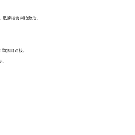
時，數據纔會開始激活。
自動無縫連接。
信。