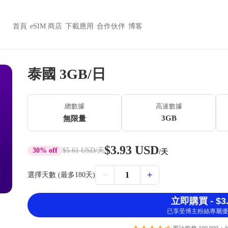
首頁
eSIM 商店
下載應用
合作伙伴
博客
泰國 3GB/日
總數據
高速數據
3GB
無限量
$3.93 USD
30% off
$5.61 USD
/天
/天
−
+
1
選擇天數 (最多180天)
立即購買 - $3.
已享受博主粉絲專屬優