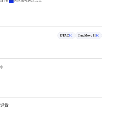
 旅行者
付款過程保證安全
DTAC
TrueMove H
5G
5G
率
持退貨