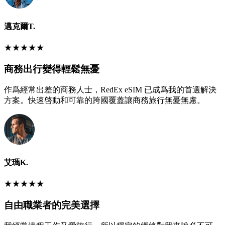
邁克爾T.
★
★
★
★
★
商務出行變得輕鬆無憂
作爲經常出差的商務人士，RedEx eSIM 已成爲我的首選解決
方案。快速啓動和可靠的跨國覆蓋讓商務旅行無憂無慮。
艾瑪K.
★
★
★
★
★
自由職業者的完美選擇