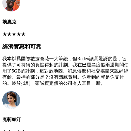
埃裏克
★
★
★
★
★
經濟實惠和可靠
我本以爲國際數據會花一大筆錢，但Redex讓我驚訝的是，它
提供了可持續的負擔得起的計劃。我在巴厘島度假兩週期間使
用了5GB的計劃，這對於地圖、消息傳遞和社交媒體來說綽綽
有餘。最棒的部分是？沒有隱藏費用。你看到的就是你支付
的。終於找到一家誠實定價的公司令人耳目一新。
克莉絲汀