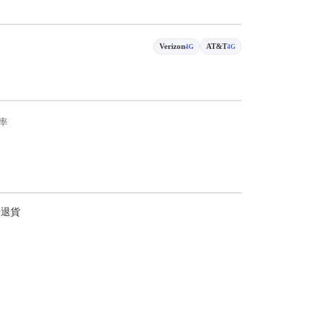
Verizon
AT&T
4G
4G
率
持退貨