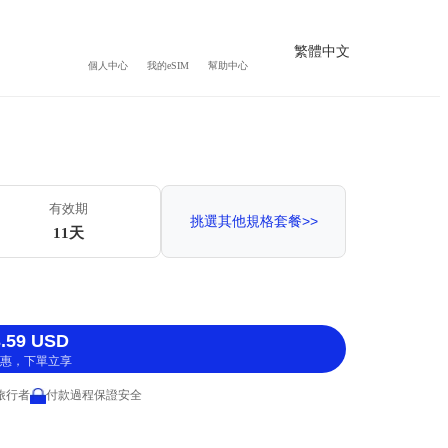
繁體中文
個人中心
我的eSIM
幫助中心
）
有效期
挑選其他規格套餐>>
11天
.59 USD
惠，下單立享
 旅行者
付款過程保證安全