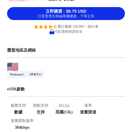
立即購買 - $8.75 USD
已享受博主粉絲專屬優惠，下單立享
累計服務 100,000 + 旅行者
付款過程保證安全
覆蓋地區及網絡
Verizon
AT&T
4G
4G
eSIM參數
服務支持
熱點支持
出口ip
速率
數據
支持
英國(UK)
達量限速
達量限制速率
384kbps