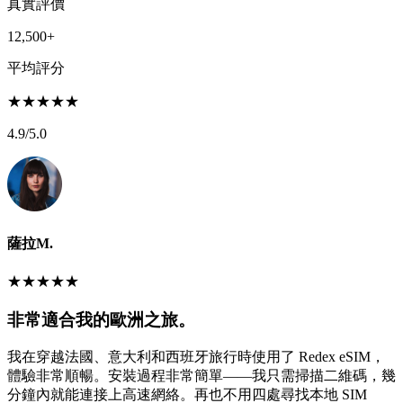
真實評價
12,500+
平均評分
★
★
★
★
★
4.9
/5.0
薩拉M.
★
★
★
★
★
非常適合我的歐洲之旅。
我在穿越法國、意大利和西班牙旅行時使用了 Redex eSIM，
體驗非常順暢。安裝過程非常簡單——我只需掃描二維碼，幾
分鐘內就能連接上高速網絡。再也不用四處尋找本地 SIM