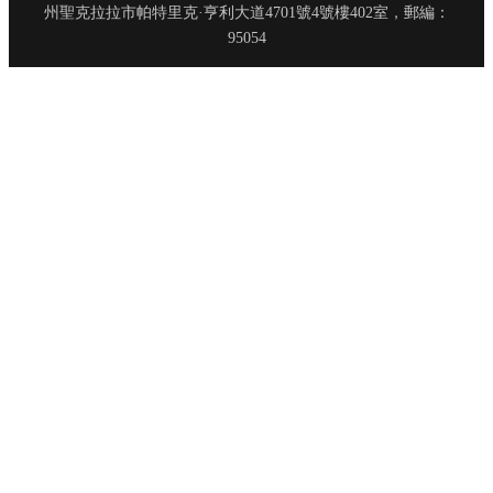
州聖克拉拉市帕特里克·亨利大道4701號4號樓402室，郵編：
95054