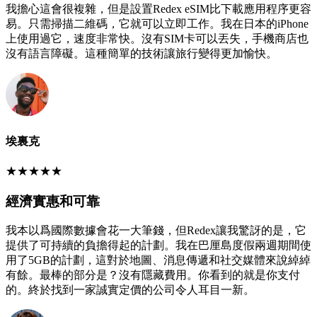
我擔心這會很複雜，但是設置Redex eSIM比下載應用程序更容
易。只需掃描二維碼，它就可以立即工作。我在日本的iPhone
上使用過它，速度非常快。沒有SIM卡可以丟失，手機商店也
沒有語言障礙。這種簡單的技術讓旅行變得更加愉快。
埃裏克
★
★
★
★
★
經濟實惠和可靠
我本以爲國際數據會花一大筆錢，但Redex讓我驚訝的是，它
提供了可持續的負擔得起的計劃。我在巴厘島度假兩週期間使
用了5GB的計劃，這對於地圖、消息傳遞和社交媒體來說綽綽
有餘。最棒的部分是？沒有隱藏費用。你看到的就是你支付
的。終於找到一家誠實定價的公司令人耳目一新。