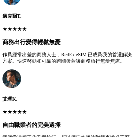
邁克爾T.
★
★
★
★
★
商務出行變得輕鬆無憂
作爲經常出差的商務人士，RedEx eSIM 已成爲我的首選解決
方案。快速啓動和可靠的跨國覆蓋讓商務旅行無憂無慮。
艾瑪K.
★
★
★
★
★
自由職業者的完美選擇