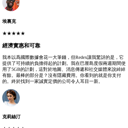
埃裏克
★
★
★
★
★
經濟實惠和可靠
我本以爲國際數據會花一大筆錢，但Redex讓我驚訝的是，它
提供了可持續的負擔得起的計劃。我在巴厘島度假兩週期間使
用了5GB的計劃，這對於地圖、消息傳遞和社交媒體來說綽綽
有餘。最棒的部分是？沒有隱藏費用。你看到的就是你支付
的。終於找到一家誠實定價的公司令人耳目一新。
克莉絲汀