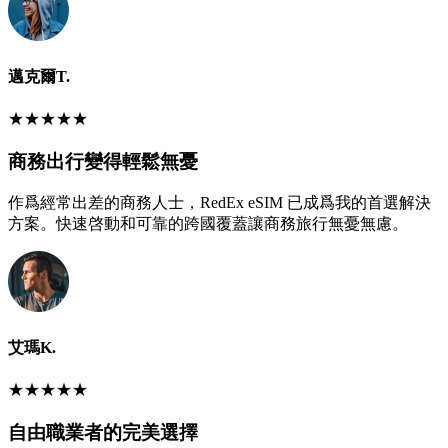
邁克爾T.
★
★
★
★
★
商務出行變得輕鬆無憂
作爲經常出差的商務人士，RedEx eSIM 已成爲我的首選解決
方案。快速啓動和可靠的跨國覆蓋讓商務旅行無憂無慮。
艾瑪K.
★
★
★
★
★
自由職業者的完美選擇