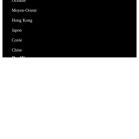
Océanie
Moyen-Orient
Hong Kong
Japon
Corée
Chine
RedEx
À propos de nous
Blog
Politique de confidentialité
Conditions d'utilisation
Contactez-nous
support@redex.vip
Aide