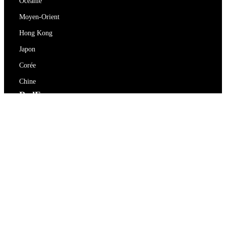
Océanie
Moyen-Orient
Hong Kong
Japon
Corée
Chine
RedEx
À propos de nous
Blog
Politique de confidentialité
Conditions d'utilisation
Contactez-nous
support@redex.vip
Aide