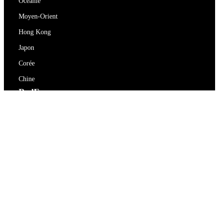
Océanie
Moyen-Orient
Hong Kong
Japon
Corée
Chine
RedEx
À propos de nous
Blog
Politique de confidentialité
Conditions d'utilisation
Contactez-nous
support@redex.vip
Aide