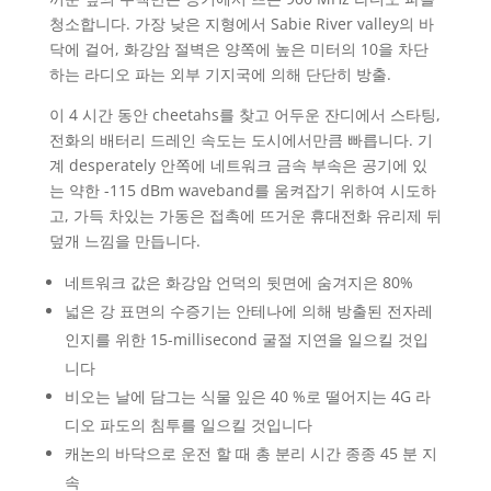
청소합니다. 가장 낮은 지형에서 Sabie River valley의 바
닥에 걸어, 화강암 절벽은 양쪽에 높은 미터의 10을 차단
하는 라디오 파는 외부 기지국에 의해 단단히 방출.
이 4 시간 동안 cheetahs를 찾고 어두운 잔디에서 스타팅,
전화의 배터리 드레인 속도는 도시에서만큼 빠릅니다. 기
계 desperately 안쪽에 네트워크 금속 부속은 공기에 있
는 약한 -115 dBm waveband를 움켜잡기 위하여 시도하
고, 가득 차있는 가동은 접촉에 뜨거운 휴대전화 유리제 뒤
덮개 느낌을 만듭니다.
네트워크 값은 화강암 언덕의 뒷면에 숨겨지은 80%
넓은 강 표면의 수증기는 안테나에 의해 방출된 전자레
인지를 위한 15-millisecond 굴절 지연을 일으킬 것입
니다
비오는 날에 담그는 식물 잎은 40 %로 떨어지는 4G 라
디오 파도의 침투를 일으킬 것입니다
캐논의 바닥으로 운전 할 때 총 분리 시간 종종 45 분 지
속