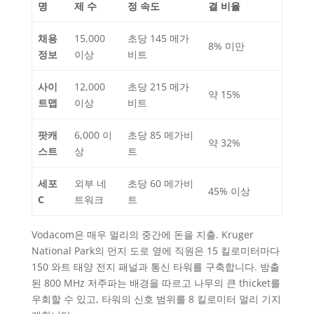
명
제 수
정 속도
결 비율
채용
15,000
초당 145 메가
8% 미만
정보
이상
비트
사이
12,000
초당 215 메가
약 15%
트맵
이상
비트
팟캐
6,000 이
초당 85 메가비
약 32%
스트
상
트
세포
외부 네
초당 60 메가비
45% 이상
C
트워크
트
Vodacom은 매우 멀리의 중간에 돈을 지출. Kruger
National Park의 먼지 도로 옆에 직원은 15 킬로미터마다
150 와트 태양 전지 패널과 통신 타워를 구축합니다. 방출
된 800 MHz 저주파는 배경을 따르고 나무의 큰 thicket를
우회할 수 있고, 타워의 신호 범위를 8 킬로미터 멀리 기지