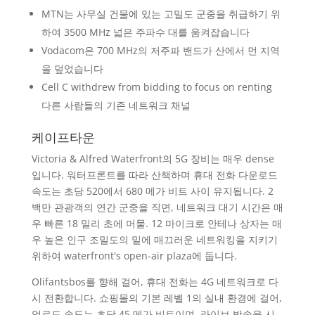
MTN는 사무실 건물에 있는 고밀도 군중을 취급하기 위
하여 3500 MHz 넓은 주파수 대를 움켜잡습니다
Vodacom은 700 MHz의 저주파 밴드가 산에서 먼 지역
을 덮었습니다
Cell C withdrew from bidding to focus on renting
다른 사람들의 기존 네트워크 채널
케이프타운
Victoria & Alfred Waterfront의 5G 장비는 매우 dense
입니다. 워터프론트를 따라 산책하며 휴대 전화 다운로드
속도는 초당 520에서 680 메가 비트 사이 유지됩니다. 2
백만 관광객의 연간 군중을 직면, 네트워크 대기 시간은 매
우 빠른 18 밀리 초에 머물. 12 마이크로 안테나 상자는 매
우 높은 인구 조밀도의 밑에 매끄러운 네트워킹을 지키기
위하여 waterfront's open-air plaza에 둡니다.
Olifantsbos를 향해 걸어, 휴대 전화는 4G 네트워크로 다
시 전환합니다. 쇼핑몰의 기본 레벨 1의 실내 환경에 걸어,
업로드 속도는 초당 45 메가 비트이며, 라이브 방송을 시