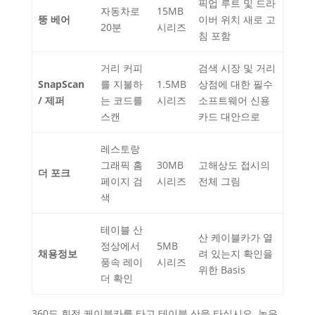
픽업 루트 및 드라
자동차로
15MB
뚱 베어
이버 위치 새로 고
20분
시리즈
침 포함
거리 커피
검색 시장 및 거리
SnapScan
를 지불하
1.5MB
상점에 대한 필수
/ 제퍼
는 코드를
시리즈
소프트웨어 신용
스캔
카드 대안으로
레스토랑
그래픽 홈
30MB
고해상도 접시의
더 포크
페이지 검
시리즈
전체 그림
색
테이블 산
산 케이블카가 열
정상에서
5MB
채용정보
려 있는지 확인을
풍속 레이
시리즈
위한 Basis
더 확인
360도 회전 케이블카를 타고 테이블 산을 타십시오. 높은