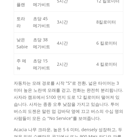
5시간
12 킬로미터
플랜
메가비트
토라
초당 45
3시간
8킬로미터
라
메가비트
낮은
초당 38
4시간
6 킬로미터
Sabie
메가비트
주 메
초당 15
2시간
4 킬로미터
뉴
메가비트
자동차는 모래 경로를 시작 "S"로 전환, 넓은 타이어는 3
미터 높은 노란색 모래를 걷고, 전화는 완전히 분리됩니다.
사자라 캠프에서 S100 먼지 도로 12 킬로미터 떨어져 있
습니다. 사자는 종종 오후 낮잠을 가지고 있습니다. 투어
버스의 도젠은 말린 업 강바닥 옆에 끄고 버스의 수십 명의
사람들이 모든 쇼 "No Service"를 보여줍니다.
Acacia 나무 크라운, 높은 5 6 미터, densely 성장하고, 두
꺼운 잎의 수백만은 공기에서 뜨는 900 MHz 라디오 파를