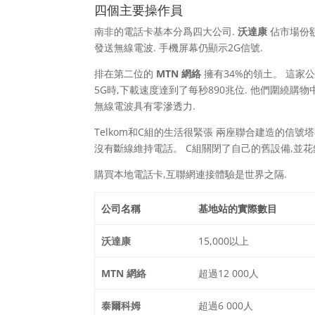
四個主要操作員
南非的電話卡基本分爲四大公司.
沃達康
佔市場份額
發送無線電波. 手機屏幕仍顯示2G信號.
排在第二位的
MTN 網絡
擁有34%的領土。 這家
5G時,下載速度達到了每秒890兆位. 他們圍繞購
無線電波具有零滲透力.
Telkom和C組的生活很緊張 兩座聯合建造的信號塔
沒有斷線維持電話。 C組關閉了自己的舊設備,並花錢
購買本地電話卡,互聯網連接體驗是世界之隔.
公司名稱
基地站的實際數目
沃達康
15,000以上
MTN 網絡
超過12 000人
泰爾科姆
超過6 000人