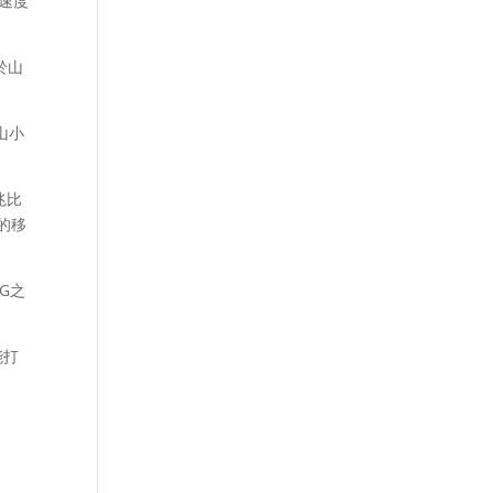
載速度
於山
山小
兆比
的移
4G之
能打