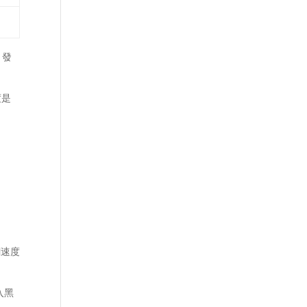
 發
度是
網速度
入黑