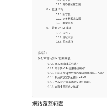
克魯格國家公園
數據消耗
開普敦
克魯格國家公園
數據管理
最高 eSIM 建議
RedEx
游牧民族
霍拉弗萊
(韓語)
南非 eSIM:常問問題
eSIM在南非工作嗎?
南非的eSIM使用哪些網絡?
它能在Kruger牧場和偏遠的保護區工作嗎?
我如何設置我的南非 eSIM?
eSIM比在南非購買SIM更好嗎??
去南非需要多少數據?
網路覆蓋範圍