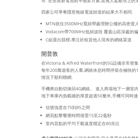
市. 在安裝新電池前半個多月裏,當無人駕駛塔上的
四家公司爭奪隱形無線電波頻道的結果大不相同.
MTN抓住3500MHz寬頻帶處理辦公樓的高密度
Vodacom帶700MHz低頻波段 覆蓋山區深處的
C組退出競標,專注於租賃他人現有的網絡渠道
開普敦
在Victoria & Alfred Waterfront的
每年200萬遊客的人羣,網絡休息時間停留在極快的
情況下順利聯網.
手機將自動切換回4G網絡。 進入商場地下一層室內
地下車庫內負載牆的厚度超過50釐米,手機可同時
信號強度在75到85之間
網頁點擊響應時間僅需15至22毫秒
室內盲點的平均下載速度穩定在80兆位