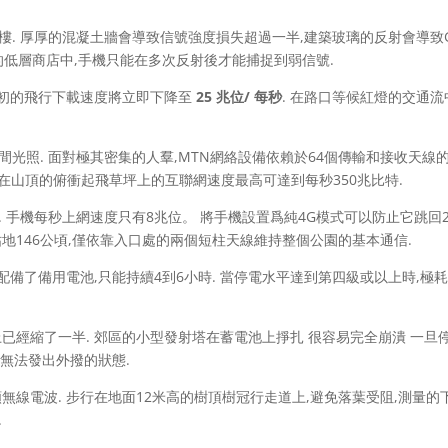
大樓. 厚厚的混凝土牆會導致信號強度損失超過一半,建築玻璃的反射會導致G
的低層商店中,手機只能在多次反射後才能捕捉到弱信號.
,最初的飛行下載速度將立即下降至
25 兆位/ 每秒
. 在路口等候紅燈的交通流
光照. 面對極其密集的人羣,MTN網絡設備依賴於64個傳輸和接收天線
. 在山頂的俯衝起飛草坪上的互聯網速度最高可達到每秒350兆比特.
 手機每秒上網速度只有8兆位。 將手機設置爲純4G模式可以防止它跳回2
地146公頃,僅依靠入口處的兩個短柱天線維持整個公園的基本通信.
塔都配備了備用電池,只能持續4到6小時. 當停電水平達到第四級或以上時,極
已經縮了一半. 郊區的小型發射塔在蓄電池上掙扎 很容易完全崩潰 一旦
無法發出外撥的狀態.
吸收高頻無線電波. 步行在地面12米高的樹頂樹冠行走道上,避免落葉受阻,測量的
.