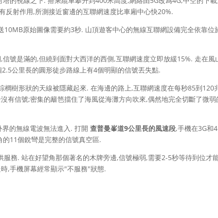
塔的視線之下. 搭乘纜車攀升到400米高度,網絡由5G改爲4G,中空的下
具有反射作用,所測接近窗邊的互聯網速度比車廂中心快20%.
發送10MB原始圖像需要約3秒. 山頂遊客中心的無線互聯網設備完全依靠位
,信號是滿的,但繞到面對大西洋的西側,互聯網速度立即放緩15%. 走在風
這個2.5公里長的圓形徒步路線上有4個明顯的信號丟失點.
,僞裝成棕櫚樹形狀的天線被隱藏起來. 在海邊的路上,互聯網速度在每秒85到120
全沒有信號;密集的籬笆擋住了海風從海灘方向吹來,偶然地完全切斷了微弱
外界的無線電波無法進入. 打開
查普曼峯道9公里長的風速段
,手機在3G和
角的11個銳彎是完整的信號真空區.
務. 站在好望角那個著名的木牌旁邊,信號極弱,需要2-5秒等待到位才
時,手機屏幕經常顯示"不服務"狀態.