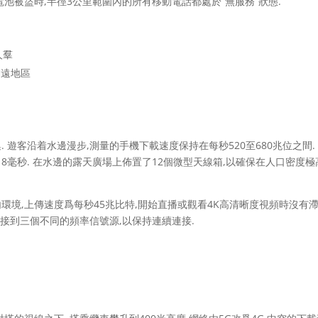
電池被盜時,半徑3公里範圍內的所有移動電話都處於“無服務”狀態.
人羣
偏遠地區
5G設備非常密集. 遊客沿着水邊漫步,測量的手機下載速度保持在每秒520至680兆位之間.
18毫秒. 在水邊的露天廣場上佈置了12個微型天線箱,以確保在人口密度極
環境,上傳速度爲每秒45兆比特,開始直播或觀看4K高清晰度視頻時沒有滯
連接到三個不同的頻率信號源,以保持連續連接.