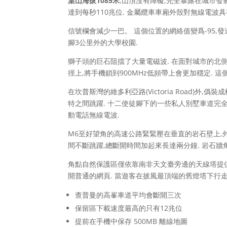
桌山海拔1085米
,山頂沒有障礙,完全暴露在城市發射
達到每秒110兆位. 金屬纜車車廂外殼對無線電波
信號欄會減少一巴。 這個位置的網絡值變爲-95,
腳3公里外的大學校園.
獅子頭的巨石阻擋了大量電磁波. 在面對城市的北側
徑上,將手機鎖到900MHz低頻帶上會更加穩定. 
在坎普斯灣的維多利亞路(Victoria Road)外
特之間跳躍. 十二使徒腳下的一些私人別墅車道完
動電話無線電波.
M6至好望角的高速公路緊緊壓在垂直的岩石壁上,
間不斷跳躍,總斷開時間加起來長達兩分鐘. 岩石牆
角點自然保護區僅依靠南非天文臺旁邊的天線塔提供服
開普通的網頁. 當遊客在披風最頂端的舊燈塔下行走
查普曼的高峯車道平均會斷開三次
保留區下載速度最高的只有12兆位
提前在手機中保存 500MB 離線地圖