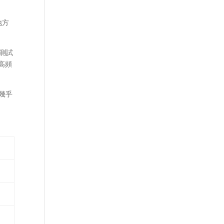
地方
近測試
高頻
,幾乎