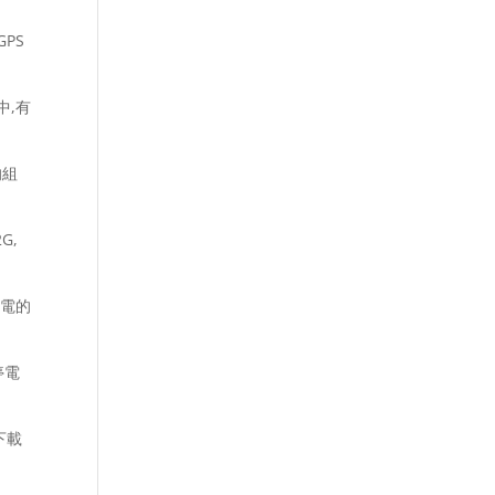
PS
中,有
的組
G,
耗電的
停電
下載