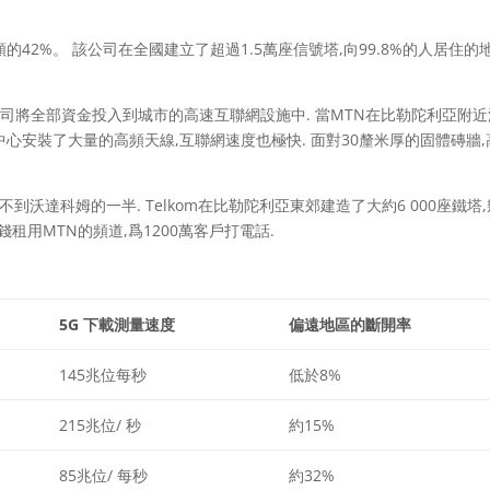
的42%。 該公司在全國建立了超過1.5萬座信號塔,向99.8%的人居住的
公司將全部資金投入到城市的高速互聯網設施中. 當MTN在比勒陀利亞附
物中心安裝了大量的高頻天線,互聯網速度也極快. 面對30釐米厚的固體磚牆,
不到沃達科姆的一半. Telkom在比勒陀利亞東郊建造了大約6 000座鐵塔
租用MTN的頻道,爲1200萬客戶打電話.
5G 下載測量速度
偏遠地區的斷開率
145兆位每秒
低於8%
215兆位/ 秒
約15%
85兆位/ 每秒
約32%