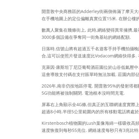
開普敦中央商務區的Adderley街兩側佈滿了摩天
在手機地圖上的定位偏離真實位置15米. 在辦公樓
數萬人聚集在幾條街上, 此時,網絡變得異常擁擠
3000多個設備在爭奪同一街角基站的網絡配額.
日落時,信號山將有超過五千名遊客手持手機拍攝晚間
合,這可以使照片發送速度比Vodacom網絡快得多
克萊因·康斯坦丁尼亞葡萄酒莊園位於山谷低氣壓中.
這會導致支付碼在支付賬單時無法加載. 莊園內部佔
2026年,南非仍按地區停電. 開普敦95%的發射
5G功能將被強制關閉. 電池根本沒時間充電.
屏幕右上角顯示全4G條,但真正的互聯網速度實際上
超過8小時,半徑5公里範圍內的所有移動電話將處於
Kirstenbosch植物園的Lush葉像海綿一樣
速度恢復到每秒55兆位. 網絡速度每秒只有3兆比特