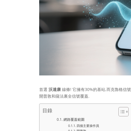
首選
沃達康
線條! 它擁有30%的基站,而克魯格信
開普敦和薩法裏全信號覆蓋.
目錄
網路覆蓋範圍
四個主要操作員
開普敦