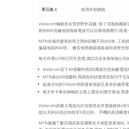
單元格 C
租用外部網絡
Vodacom極願意在荒郊野外花錢. 除了克魯格國
射的800兆赫低頻無線電波可以沿着地面爬行,繞過
MTN在城市建造的塔之間的距離不到400米. 工
偏遠地區的40倍。 數百個黑鐵箱僞裝成街道燈光部
每天停電6小時已司空見慣,測試完全依靠每個公司
Vodacom花了40億蘭特買回8萬套巨型鉛酸電池
MTN拔出60億蘭特,爲郊區的信號塔安裝50千瓦
超過30%的Telkom郊區發射塔缺乏基本的備用
每天有卡車在崎嶇的土路上運送40萬升柴油,爲
Vodacom的龐大電池允許信號塔在停電後維持4至
從白天的60兆比特跌至5兆比特。 手機的高清晰
MTN僱傭了數百個武裝巡邏隊全天候監視基地站. 