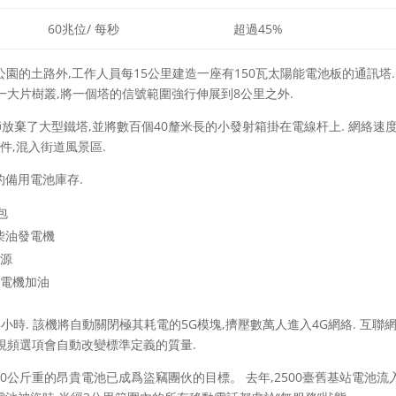
60兆位/ 每秒
超過45%
家公園的土路外,工作人員每15公里建造一座有150瓦太陽能電池板的通訊塔.
一大片樹叢,將一個塔的信號範圍強行伸展到8公里之外.
程師放棄了大型鐵塔,並將數百個40釐米長的小發射箱掛在電線杆上. 網絡速
件,混入街道風景區.
的備用電池庫存.
包
柴油發電機
電源
發電機加油
5小時. 該機將自動關閉極其耗電的5G模塊,擠壓數萬人進入4G網絡. 互聯
度視頻選項會自動改變標準定義的質量.
30公斤重的昂貴電池已成爲盜竊團伙的目標。 去年,2500臺舊基站電池流