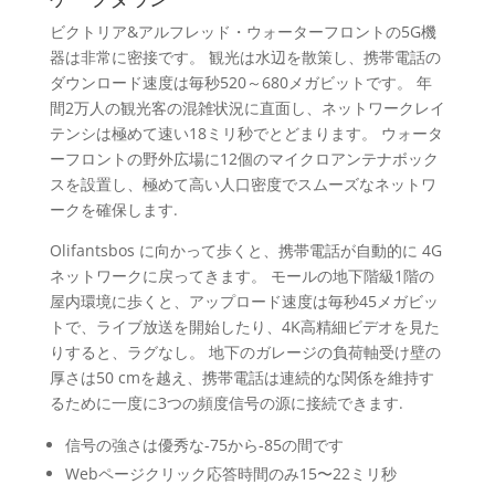
ビクトリア&アルフレッド・ウォーターフロントの5G機
器は非常に密接です。 観光は水辺を散策し、携帯電話の
ダウンロード速度は毎秒520～680メガビットです。 年
間2万人の観光客の混雑状況に直面し、ネットワークレイ
テンシは極めて速い18ミリ秒でとどまります。 ウォータ
ーフロントの野外広場に12個のマイクロアンテナボック
スを設置し、極めて高い人口密度でスムーズなネットワ
ークを確保します.
Olifantsbos に向かって歩くと、携帯電話が自動的に 4G
ネットワークに戻ってきます。 モールの地下階級1階の
屋内環境に歩くと、アップロード速度は毎秒45メガビッ
トで、ライブ放送を開始したり、4K高精細ビデオを見た
りすると、ラグなし。 地下のガレージの負荷軸受け壁の
厚さは50 cmを越え、携帯電話は連続的な関係を維持す
るために一度に3つの頻度信号の源に接続できます.
信号の強さは優秀な-75から-85の間です
Webページクリック応答時間のみ15〜22ミリ秒