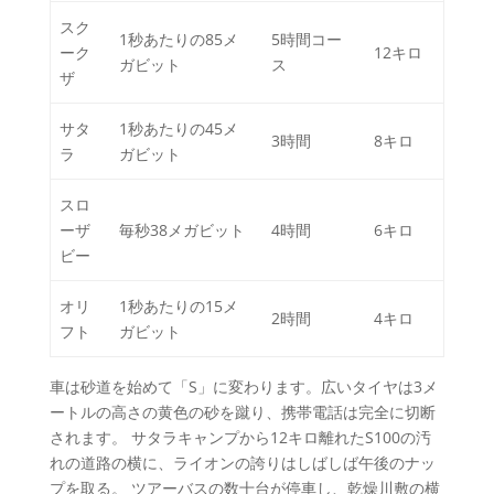
スク
1秒あたりの85メ
5時間コー
ーク
12キロ
ガビット
ス
ザ
サタ
1秒あたりの45メ
3時間
8キロ
ラ
ガビット
スロ
ーザ
毎秒38メガビット
4時間
6キロ
ビー
オリ
1秒あたりの15メ
2時間
4キロ
フト
ガビット
車は砂道を始めて「S」に変わります。広いタイヤは3メ
ートルの高さの黄色の砂を蹴り、携帯電話は完全に切断
されます。 サタラキャンプから12キロ離れたS100の汚
れの道路の横に、ライオンの誇りはしばしば午後のナッ
プを取る。 ツアーバスの数十台が停車し、乾燥川敷の横