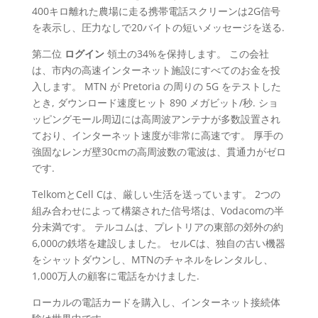
400キロ離れた農場に走る携帯電話スクリーンは2G信号
を表示し、圧力なしで20バイトの短いメッセージを送る.
第二位
ログイン
領土の34%を保持します。 この会社
は、市内の高速インターネット施設にすべてのお金を投
入します。 MTN が Pretoria の周りの 5G をテストした
とき, ダウンロード速度ヒット 890 メガビット/秒. ショ
ッピングモール周辺には高周波アンテナが多数設置され
ており、インターネット速度が非常に高速です。 厚手の
強固なレンガ壁30cmの高周波数の電波は、貫通力がゼロ
です.
TelkomとCell Cは、厳しい生活を送っています。 2つの
組み合わせによって構築された信号塔は、Vodacomの半
分未満です。 テルコムは、プレトリアの東部の郊外の約
6,000の鉄塔を建設しました。 セルCは、独自の古い機器
をシャットダウンし、MTNのチャネルをレンタルし、
1,000万人の顧客に電話をかけました.
ローカルの電話カードを購入し、インターネット接続体