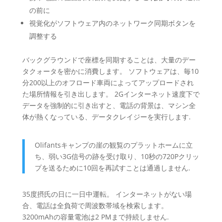
の前に
視覚化がソフトウェア内のネットワーク同期ボタンを
調整する
バックグラウンドで座標を同期することは、大量のデー
タクォータを密かに消費します。 ソフトウェアは、毎10
分200以上のオフロード車両によってアップロードされ
た場所情報を引き出します。 2Gインターネット速度下で
データを強制的に引き出すと、電話の背景は、マシン全
体が熱くなっている、データクレイジーを実行します.
Olifantsキャンプの崖の観覧のプラットホームに立
ち、弱い3G信号の跡を受け取り、10秒の720Pクリッ
プを送るために10回を再試すことは通過しません.
35度摂氏の日に一日中運転。 インターネットがない場
合、電話は全負荷で周波数帯域を検索します。
3200mAhの容量電池は2 PMまで持続しません.