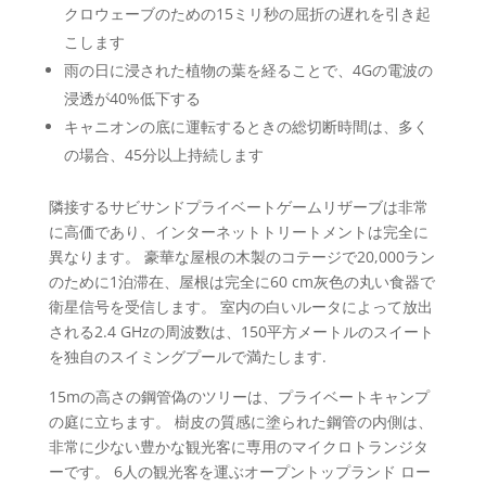
クロウェーブのための15ミリ秒の屈折の遅れを引き起
こします
雨の日に浸された植物の葉を経ることで、4Gの電波の
浸透が40%低下する
キャニオンの底に運転するときの総切断時間は、多く
の場合、45分以上持続します
隣接するサビサンドプライベートゲームリザーブは非常
に高価であり、インターネットトリートメントは完全に
異なります。 豪華な屋根の木製のコテージで20,000ラン
のために1泊滞在、屋根は完全に60 cm灰色の丸い食器で
衛星信号を受信します。 室内の白いルータによって放出
される2.4 GHzの周波数は、150平方メートルのスイート
を独自のスイミングプールで満たします.
15mの高さの鋼管偽のツリーは、プライベートキャンプ
の庭に立ちます。 樹皮の質感に塗られた鋼管の内側は、
非常に少ない豊かな観光客に専用のマイクロトランジタ
ーです。 6人の観光客を運ぶオープントップランド ロー