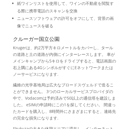
紙ワインリストを使用して、ワインの不動産を閲覧す
る際に携帯電話のスキャンを交換
ニュースソフトウェアの許可をオフにして、背景の画
像でニュースを破る
クルーガー国立公園
Krugerは、約2万平方キロメートルをカバーし、タール
の道路と土の道路が内側にインターレースします。 車が
メインキャンプから5キロをドライブすると、電話画面の
右上隅にある4GシンボルがすぐにEネットワークまたは
ノーサービスになります.
繊維の光学基地局は広大なブロードスヴェルドで造るこ
とができません。 3つのローカルサービスプロバイダの
中で、Vodacomは予約済みで50以上の通信塔を建設しま
した。 eSIMの申請時にこの1を探してください。 間違っ
たカードを購入し、8時間外にさまざまにすると、連絡先
の完全な損失になります.
Skukuzaの大きな休憩エリアに滞在し、インターネット