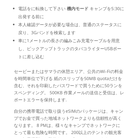
電話をに転換して下さい
機内モード
キャンプを5:30に
出発する前に
本人確認データが必要な場合は、普通のステータスに
戻り、3Gバンドを検索します
車に1メートルの長さの編みこみ充電ケーブルを用意
し、ピックアップトラックのタバコライターUSBポー
トに差し込む
セービーまたはサマラの休憩エリア、公共のWi-Fiの料金
を時間単位で下げる 紙のスリップを50MB quotaだけを
含む、それを印刷したパスワードで買うために50ランを
スペンディング。 500KB 作業メールの送信と受信は、レ
ポートエラーを保持します.
自分の携帯電話で取り扱うeSIMのパッケージは、キャン
プでお金で買った地域ネットワークよりも信頼性が高く
なります。 8 PMは、様々なキャンプでネットワークに
とって最も危険な時間です。 200以上のテントの観光客