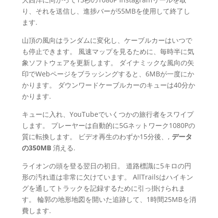
り、それを送信し、進捗バーが55MBを使用して終了し
ます.
山頂の風向はランダムに変化し、ケーブルカーはいつで
も停止できます。 風速マップを見るために、毎時半に気
象ソフトウェアを更新します。 ダイナミックな風向の矢
印でWebページをブラッシングすると、6MBが一度にか
かります。 ダウンワードケーブルカーのキューは40分か
かります.
キューに入れ、YouTubeでいくつかの旅行者をスワイプ
します。 プレーヤーは自動的に5Gネットワーク1080Pの
質に転換します。 ビデオ再生のわずか15分後、,
データ
の350MB
消える.
ライオンの頭を登る翌日の初日。 道路標識に5キロの円
形の汚れ道は非常に欠けています。 AllTrailsはハイキン
グを通してトラックを記録するために引っ掛けられま
す。 輪郭の地形地図を開いた追跡して、1時間25MBを消
費します.