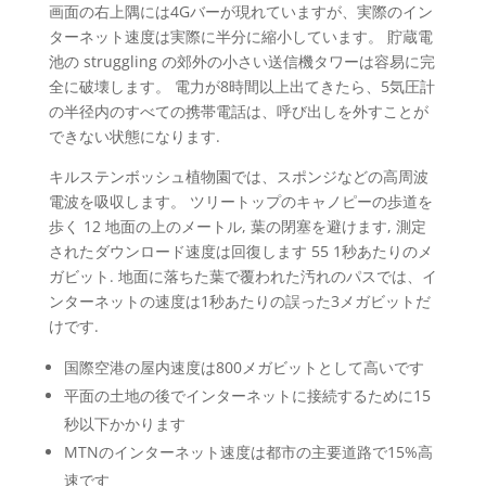
画面の右上隅には4Gバーが現れていますが、実際のイン
ターネット速度は実際に半分に縮小しています。 貯蔵電
池の struggling の郊外の小さい送信機タワーは容易に完
全に破壊します。 電力が8時間以上出てきたら、5気圧計
の半径内のすべての携帯電話は、呼び出しを外すことが
できない状態になります.
キルステンボッシュ植物園では、スポンジなどの高周波
電波を吸収します。 ツリートップのキャノピーの歩道を
歩く 12 地面の上のメートル, 葉の閉塞を避けます, 測定
されたダウンロード速度は回復します 55 1秒あたりのメ
ガビット. 地面に落ちた葉で覆われた汚れのパスでは、イ
ンターネットの速度は1秒あたりの誤った3メガビットだ
けです.
国際空港の屋内速度は800メガビットとして高いです
平面の土地の後でインターネットに接続するために15
秒以下かかります
MTNのインターネット速度は都市の主要道路で15%高
速です