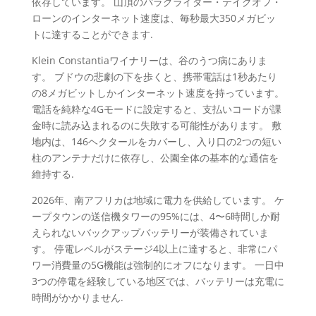
依存しています。 山頂のパラグライダー・テイクオフ・
ローンのインターネット速度は、毎秒最大350メガビッ
トに達することができます.
Klein Constantiaワイナリーは、谷のうつ病にありま
す。 ブドウの悲劇の下を歩くと、携帯電話は1秒あたり
の8メガビットしかインターネット速度を持っています。
電話を純粋な4Gモードに設定すると、支払いコードが課
金時に読み込まれるのに失敗する可能性があります。 敷
地内は、146ヘクタールをカバーし、入り口の2つの短い
柱のアンテナだけに依存し、公園全体の基本的な通信を
維持する.
2026年、南アフリカは地域に電力を供給しています。 ケ
ープタウンの送信機タワーの95%には、4〜6時間しか耐
えられないバックアップバッテリーが装備されていま
す。 停電レベルがステージ4以上に達すると、非常にパ
ワー消費量の5G機能は強制的にオフになります。 一日中
3つの停電を経験している地区では、バッテリーは充電に
時間がかかりません.