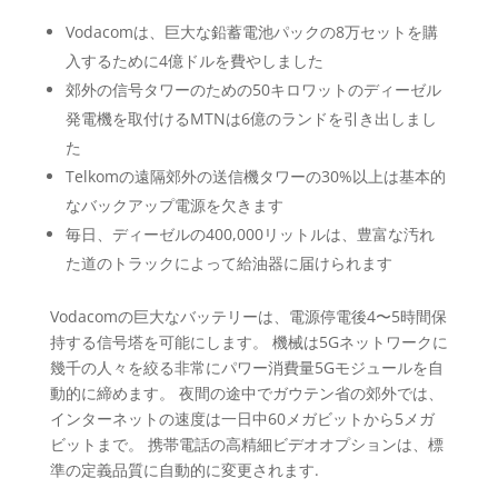
Vodacomは、巨大な鉛蓄電池パックの8万セットを購
入するために4億ドルを費やしました
郊外の信号タワーのための50キロワットのディーゼル
発電機を取付けるMTNは6億のランドを引き出しまし
た
Telkomの遠隔郊外の送信機タワーの30%以上は基本的
なバックアップ電源を欠きます
毎日、ディーゼルの400,000リットルは、豊富な汚れ
た道のトラックによって給油器に届けられます
Vodacomの巨大なバッテリーは、電源停電後4〜5時間保
持する信号塔を可能にします。 機械は5Gネットワークに
幾千の人々を絞る非常にパワー消費量5Gモジュールを自
動的に締めます。 夜間の途中でガウテン省の郊外では、
インターネットの速度は一日中60メガビットから5メガ
ビットまで。 携帯電話の高精細ビデオオプションは、標
準の定義品質に自動的に変更されます.