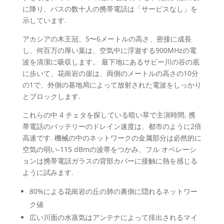
に降り、バスの数十人の携帯電話は「サービスなし」を
示しています.
アカシアの木王冠、5〜6メートルの高さ、密接に成長
し、何百万の厚い葉は、空気中に浮遊する900MHzの電
波を清潔に吸収します。 最下地にあるサビー川の谷の底
に歩いて、花崗岩の崖は、両側のメートルの高さの10分
の1で、外側の基地局によって放射された電波をしっかり
とブロックします.
これらの中 4 チェタを探している暗い草で主演時間, 携
帯電話のバッテリーのドレイン速度は、都市のように2倍
高速です. 機械の中のネットワークの金属部分は必然的に
空気の弱い-115 dBmの波帯をつかみ、フル オペレーシ
ョンは携帯電話ガラスの背部カバーに接触に熱を感じる
ように試みます.
80%による花崗岩の丘の肺の裏側に隠れるネットワー
ク値
広い川面の水蒸気はアンテナによって排出されるマイ