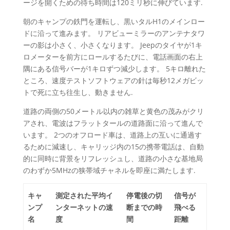
ージを開くための待ち時間は120ミリ秒に伸びています.
朝のキャンプの鉄門を運転し、黒いタルH1のメインロー
ドに沿って進みます。 リアビューミラーのアンテナタワ
ーの影は小さく、小さくなります。 Jeepのタイヤが1キ
ロメーターを前方にロールするたびに、電話画面の右上
隅にある信号バーが1キロずつ減少します。 5キロ離れた
ところ、速度テストソフトウェアの針は毎秒12メガビッ
トで死に立ち往生し、動きません.
道路の両側の50メートル以内の雑草と黄色の茂みがクリ
アされ、電波はフラットタールの道路面に沿って進んで
います。 2つのオフロード車は、道路上の互いに通過す
るために減速し、キャリッジ内の15の携帯電話は、自動
的に同時に背景をリフレッシュし、道路の小さな基地局
のわずか5MHzの狭帯域チャネルを即座に満たします.
キャ
測定された平均イ
停電後の切
信号が
ンプ
ンターネットの速
断までの時
飛べる
名
度
間
距離