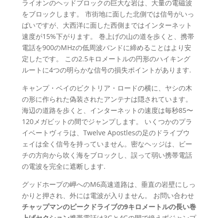
ライオンのヘッドブロックの巨大な岩は、大量の電磁波
をブロックします。 市街地に面した北側では信号がいっ
ぱいですが、大西洋に面した西側まではインターネット
速度が15%下がります。 巻上げの山の道を歩くと、携帯
電話を900のMHzの低周波バンドに締めることはより安
定したです。 この2.5キロメートルの円形のハイキング
ルートに4つの明らかな信号の損失ポイントがあります.
キャンプ・ベイのビクトリア・ロードの横に、ヤシの木
の形に作られた偽装されたアンテナは隠されています。
海辺の道路を歩くと、インターネットの速度は毎秒85〜
120メガビットの間でジャンプします。 いくつかのプラ
イベートヴィラは、Twelve Apostlesの足のドライブウ
ェイは全く信号を持っていません。密なヘッジは、ビー
チの方向から吹く海をブロックし、誤って弱い携帯電話
の電波を完全に遮断します.
グッドホープの岬へのM6高速道路は、垂直の岩壁にしっ
かりと押され、外には電波が入りません。 お問い合わせ
チャップマンのピークドライブの9キロメートルの長い巻
上げセクション
携帯電話は3Gと4Gの間で絶えずジャンプ