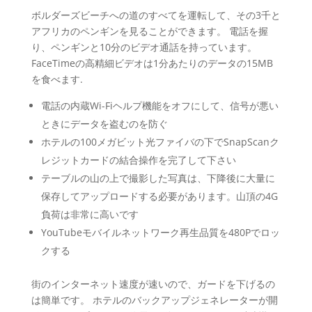
ボルダーズビーチへの道のすべてを運転して、その3千と
アフリカのペンギンを見ることができます。 電話を握
り、ペンギンと10分のビデオ通話を持っています。
FaceTimeの高精細ビデオは1分あたりのデータの15MB
を食べます.
電話の内蔵Wi-Fiヘルプ機能をオフにして、信号が悪い
ときにデータを盗むのを防ぐ
ホテルの100メガビット光ファイバの下でSnapScanク
レジットカードの結合操作を完了して下さい
テーブルの山の上で撮影した写真は、下降後に大量に
保存してアップロードする必要があります。山頂の4G
負荷は非常に高いです
YouTubeモバイルネットワーク再生品質を480Pでロッ
クする
街のインターネット速度が速いので、ガードを下げるの
は簡単です。 ホテルのバックアップジェネレーターが開