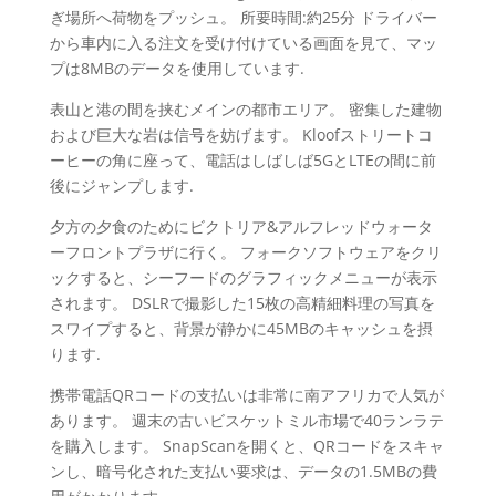
ぎ場所へ荷物をプッシュ。 所要時間:約25分 ドライバー
から車内に入る注文を受け付けている画面を見て、マッ
プは8MBのデータを使用しています.
表山と港の間を挟むメインの都市エリア。 密集した建物
および巨大な岩は信号を妨げます。 Kloofストリートコ
ーヒーの角に座って、電話はしばしば5GとLTEの間に前
後にジャンプします.
夕方の夕食のためにビクトリア&アルフレッドウォータ
ーフロントプラザに行く。 フォークソフトウェアをクリ
ックすると、シーフードのグラフィックメニューが表示
されます。 DSLRで撮影した15枚の高精細料理の写真を
スワイプすると、背景が静かに45MBのキャッシュを摂
ります.
携帯電話QRコードの支払いは非常に南アフリカで人気が
あります。 週末の古いビスケットミル市場で40ランラテ
を購入します。 SnapScanを開くと、QRコードをスキャ
ンし、暗号化された支払い要求は、データの1.5MBの費