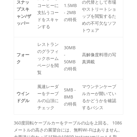
スナッ
の代替として市場
コーヒーに
1.5MB
プスキ
やストリートショ
支払うコー
- 2MB
ャン/ザ
ップを閲覧するた
ドをスキャ
の特長
ッパー
めの不可欠なソフ
ンする
トウェア
レストラン
30MB
のグラフィ
フォー
-
高解像度料理の写
ックホーム
ク
50MB
真満載
ページを閲
の特長
覧
風速レーダ
マウンテンケーブ
5MB -
ウイン
ーをテーブ
ルカーが開いてい
8MB
ドグル
ルの山頂に
るかどうかを確認
の特長
チェック
するバシス
360度回転ケーブルカーをテーブルの山を上回る。 1086
メートルの高さの展望台には、無料Wi-Fiはありません。
大西洋に向かって15秒の1080P Instagramリールを取