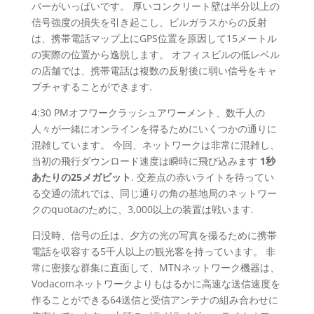
パーがいっぱいです。 厚いコンクリート壁は半分以上の
信号強度の損失を引き起こし、ビルガラスからの反射
は、携帯電話マップ上にGPS位置を原因して15メートル
の実際の位置から逸脱します。 オフィスビルの低レベル
の店舗では、携帯電話は複数の反射後に弱い信号をキャ
プチャすることができます.
4:30 PMオフワークラッシュアワーメント、数千人の
人々が一緒にオンラインを得るためにいくつかの通りに
混雑しています。 今回、ネットワークは非常に混雑し、
当初の飛行ダウンロード速度は瞬時に飛び込みます
1秒
あたりの25メガビット
. 交差点の赤いライトを待ってい
る交通の流れでは、同じ通りの角の基地局のネットワー
クのquotaのために、3,000以上の装置は戦います.
日没時、信号の丘は、夕方の光の写真を撮るために携帯
電話を収容する5千人以上の観光客を持っています。 非
常に密接な群集に直面して、MTNネットワーク機器は、
Vodacomネットワークよりもはるかに高速な送信速度を
作ることができる64送信と受信アンテナの組み合わせに