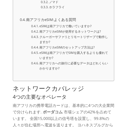
ノマド
ホラフライ
南アフリカeSIM:よくある質問
eSIMは南アフリカで働いていますか?
南アフリカeSIMが使用するネットワークは?
クルーガーサファリとリモートリザーブで動作し
ますか?
南アフリカeSIMのセットアップ方法は?
eSIMは南アフリカでSIMを購入するよりも優れて
いますか?
南アフリカへの旅行に必要なデータはどれくらい
かかりますか?
ネットワークカバレッジ
4つの主要なオペレータ
南アフリカの携帯電話カードは、基本的に4つの大企業間
で分けられます.
ボーダコム
市場シェアの42%を占めて
います。 全国15,000以上の信号塔を設置し、99.8%の
人々が住む場所へ電波を送ります。 ヨハネスブルグから