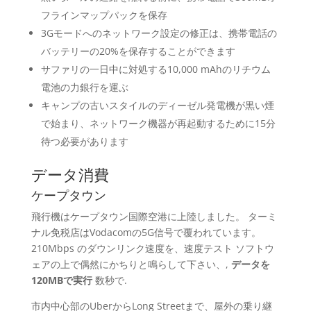
フラインマップパックを保存
3Gモードへのネットワーク設定の修正は、携帯電話の
バッテリーの20%を保存することができます
サファリの一日中に対処する10,000 mAhのリチウム
電池の力銀行を運ぶ
キャンプの古いスタイルのディーゼル発電機が黒い煙
で始まり、ネットワーク機器が再起動するために15分
待つ必要があります
データ消費
ケープタウン
飛行機はケープタウン国際空港に上陸しました。 ターミ
ナル免税店はVodacomの5G信号で覆われています。
210Mbps のダウンリンク速度を、速度テスト ソフトウ
ェアの上で偶然にかちりと鳴らして下さい、,
データを
120MBで実行
数秒で.
市内中心部のUberからLong Streetまで、屋外の乗り継