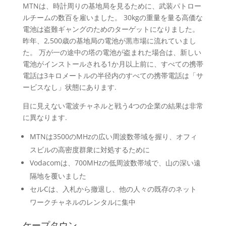
MTNは、時計周りの基地局を見るために、武装パトロー
ルチームの数百を雇いました。 30kgの重量を量る高価な
電池は盗難ギャングのためのターゲットになりました。
昨年、2,500歳の基地局の電池が黒市場に流れていまし
た。 万が一の途中の塔の電池が盗まれた場合は、新しい
電池がインストールされる1か月以上前に、すべての携帯
電話は3キロメートルの半径内のすべての携帯電話は「サ
ービスなし」状態にあります.
目に見えない電波チャネルと戦う4つの企業の結果は非常
に異なります.
MTNは3500のMHzの広い周波数帯域を握り、オフィ
スビルの高密度群衆に対処するために
Vodacomは、700MHzの低周波数帯域で、山の深い遠
隔地を覆いました
セルCは、入札から撤退し、他の人々の既存のネット
ワークチャネルのレンタルに集中
ケープタウン