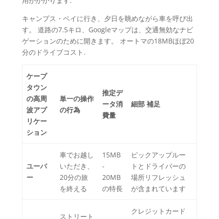
用がかかります.
キャンプス・ベイに行き、夕日を眺めながら車を呼び出
す。 道路の7.5キロ、Googleマップは、交通無効なナビ
ゲーションのために開きます。 オートマの18MBほぼ20
分のドライブコスト.
ケープ
タウン
推定デ
の高周
単一の操作
ータ消
細部 補足
波アプ
の行為
費量
リケー
ション
車でお越し
15MB
ピックアップルー
ユーバ
いただき、
-
トとドライバーの
ー
20分の旅
20MB
場所リフレッシュ
を終える
の特長
が含まれています
クレジットカード
ストリート