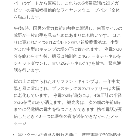
バーはゲートから運転し、これらの6携帯電話は20メガ
ビットの帯域幅排他的なワイヤレスウェーブバンド全体
を独占します.
午後8時、国民の電力負荷の敷物に遭遇し、何百マイルの
荒野が一枚の手を見るためにあまりにも暗いです。 ほこ
りに覆われた4つの12ボルトの古い鉛酸蓄電池は、小型
および中型のキャンプの塔の下に置かれます。 停電の30
分を終わらせた後、機器は強制的に4Gデータチャネルを
シャットダウンし、古い2Gチャネルだけを放ち、緊急通
話を行います.
崖の上に建てられたオリファントキャンプは、一年中太
陽と風に露出され、プラスチック製のバッテリーは大幅
に老化しています。 停電の2時間後には、4気圧計の半径
の3G信号のみが消えます。 観光客は、次の朝の午前6時
までに発電機の電力を待つことができます, 携帯電話が受
信したとき 40 一つに最後の夜を送信できなかったメッ
セージ.
黒いタールの道路を離れる前に、携帯電話で300MBオ