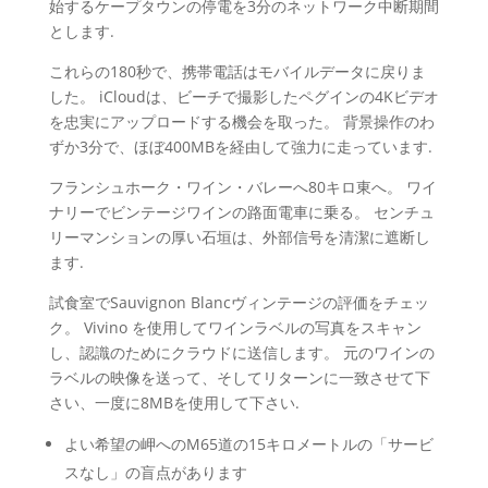
始するケープタウンの停電を3分のネットワーク中断期間
とします.
これらの180秒で、携帯電話はモバイルデータに戻りま
した。 iCloudは、ビーチで撮影したペグインの4Kビデオ
を忠実にアップロードする機会を取った。 背景操作のわ
ずか3分で、ほぼ400MBを経由して強力に走っています.
フランシュホーク・ワイン・バレーへ80キロ東へ。 ワイ
ナリーでビンテージワインの路面電車に乗る。 センチュ
リーマンションの厚い石垣は、外部信号を清潔に遮断し
ます.
試食室でSauvignon Blancヴィンテージの評価をチェッ
ク。 Vivino を使用してワインラベルの写真をスキャン
し、認識のためにクラウドに送信します。 元のワインの
ラベルの映像を送って、そしてリターンに一致させて下
さい、一度に8MBを使用して下さい.
よい希望の岬へのM65道の15キロメートルの「サービ
スなし」の盲点があります