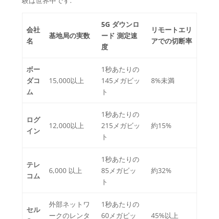
験は世界中です.
5G ダウンロ
会社
リモートエリ
基地局の実数
ード 測定速
名
アでの切断率
度
ボー
1秒あたりの
ダコ
15,000以上
145メガビッ
8%未満
ム
ト
1秒あたりの
ログ
12,000以上
215メガビッ
約15%
イン
ト
1秒あたりの
テレ
6,000 以上
85メガビッ
約32%
コム
ト
外部ネットワ
1秒あたりの
セル
ークのレンタ
60メガビッ
45%以上