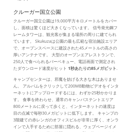
クルーガー国立公園
クルーガー国立公園は19,000平方キロメートルをカバー
し、面積は驚くほど大きくなっています。 信号発光鋼フ
レームタワーは、観光客が集まる場所の周りに建てられ
ています。 Skukuzaは公園の最も広範な宿泊施設エリア
で、オープンスペースに建設された45メートルの高さの
厚いアンテナです。 大型のオープンエアレストランで、
250人で食べられるバーベキュー、電話画面で測定され
たダウンロード速度がヒット
1秒あたりの85メガビット
.
キャンプセンターは、邪魔を妨げる大きな木はありませ
ん。 アルバムをクリックして200MB動物ビデオをインタ
ーネットにアップロードするには、わずか25秒かかりま
す。 食事を終わらせ、通常のキャンバステントエリア
800メートルに戻って歩くと、インターネットの速度は
目の点滅で毎秒30メガビットに低下します。 キャンプの
3階建ての赤レンガのオフィスビルが非常に厚く、オンラ
インで入手するために部屋に隠れる、ウェブページイメ