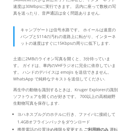
速度は30Mbpsに実行できます。 店内に座って数枚の写
真を送ったり、音声通話は全く問題ありません.
キャンプゲートは信号水路です。 ホイールは速度の
バンプとS114の汚れの道路上に転がり、インターネ
ットの速度はすぐに15Kbpsの周りに低下します.
土道に2MBのライオン写真を開くと、3分待っていま
す。 ガイドは、車内のVHFラジオに完全に依存していま
す。 ハンドのデバイスは emojis を送信できません。
WhatsApp で純粋なテキストを送信してください.
再生中の動物を識別するときは、Kruger Explorerの識別
ソフトウェアを開くのが好きです。 700以上の高精細野
生動物写真を保存します.
ヨハネスブルグのホテルに行き、ファイバに接続して
1.4GBオフラインパックをダウンロード
携帯電話の位置決め権限を変更する
ご利用時のみ
運転