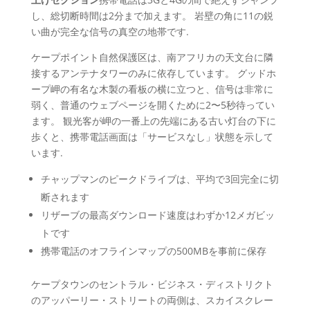
し、総切断時間は2分まで加えます。 岩壁の角に11の鋭
い曲が完全な信号の真空の地帯です.
ケープポイント自然保護区は、南アフリカの天文台に隣
接するアンテナタワーのみに依存しています。 グッドホ
ープ岬の有名な木製の看板の横に立つと、信号は非常に
弱く、普通のウェブページを開くために2〜5秒待ってい
ます。 観光客が岬の一番上の先端にある古い灯台の下に
歩くと、携帯電話画面は「サービスなし」状態を示して
います.
チャップマンのピークドライブは、平均で3回完全に切
断されます
リザーブの最高ダウンロード速度はわずか12メガビッ
トです
携帯電話のオフラインマップの500MBを事前に保存
ケープタウンのセントラル・ビジネス・ディストリクト
のアッパーリー・ストリートの両側は、スカイスクレー