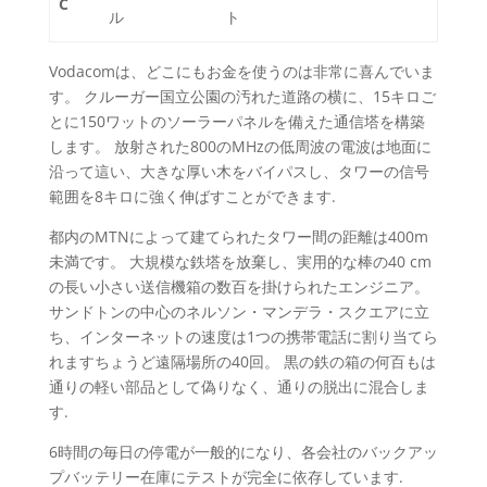
C
ル
ト
Vodacomは、どこにもお金を使うのは非常に喜んでいま
す。 クルーガー国立公園の汚れた道路の横に、15キロご
とに150ワットのソーラーパネルを備えた通信塔を構築
します。 放射された800のMHzの低周波の電波は地面に
沿って這い、大きな厚い木をバイパスし、タワーの信号
範囲を8キロに強く伸ばすことができます.
都内のMTNによって建てられたタワー間の距離は400m
未満です。 大規模な鉄塔を放棄し、実用的な棒の40 cm
の長い小さい送信機箱の数百を掛けられたエンジニア。
サンドトンの中心のネルソン・マンデラ・スクエアに立
ち、インターネットの速度は1つの携帯電話に割り当てら
れますちょうど遠隔場所の40回。 黒の鉄の箱の何百もは
通りの軽い部品として偽りなく、通りの脱出に混合しま
す.
6時間の毎日の停電が一般的になり、各会社のバックアッ
プバッテリー在庫にテストが完全に依存しています.