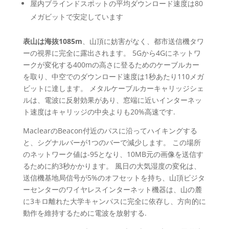
屋内ブラインドスポットの平均ダウンロード速度は80
メガビットで安定しています
表山は海抜1085m
、山頂に妨害がなく、都市送信機タワ
ーの視界に完全に露出されます。 5Gから4Gにネットワ
ークが変化する400mの高さに登るためのケーブルカー
を取り、中空でのダウンロード速度は1秒あたり110メガ
ビットに達します。 メタルケーブルカーキャリッジシェ
ルは、電波に反射効果があり、窓端に近いインターネッ
ト速度はキャリッジの中央よりも20%高速です.
MaclearのBeacon付近のパスに沿ってハイキングする
と、シグナルバーが1つのバーで減少します。 この場所
のネットワーク値は-95となり、10MB元の画像を送信す
るために約3秒かかります。 風日の大気湿度の変化は、
送信機基地局信号が5%のオフセットを持ち、山頂ビジタ
ーセンターのワイヤレスインターネット機器は、山の麓
に3キロ離れた大学キャンパスに完全に依存し、方向的に
動作を維持するために電波を放射する.