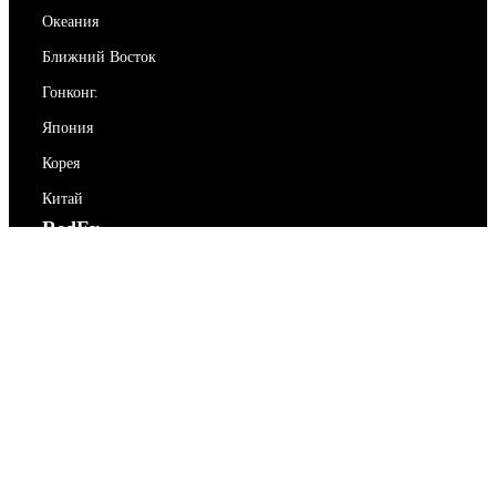
Океания
Ближний Восток
Гонконг.
Япония
Корея
Китай
RedEx
О нас
Блог
Политика конфиденциальности
Условия предоставления услуг
Свяжитесь с нами
support@redex.vip