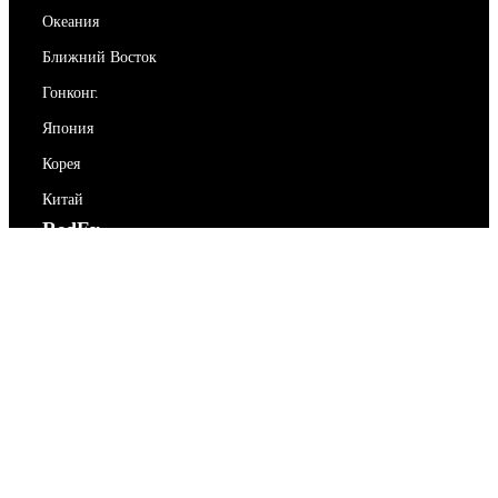
Океания
Ближний Восток
Гонконг.
Япония
Корея
Китай
RedEx
О нас
Блог
Политика конфиденциальности
Условия предоставления услуг
Свяжитесь с нами
support@redex.vip