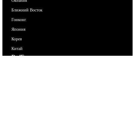
Океания
Ближний Восток
Гонконг.
Япония
Корея
Китай
RedEx
О нас
Блог
Политика конфиденциальности
Условия предоставления услуг
Свяжитесь с нами
support@redex.vip
Помогите