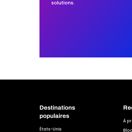
solutions.
Destinations
Re
populaires
À p
États-Unis
Blo