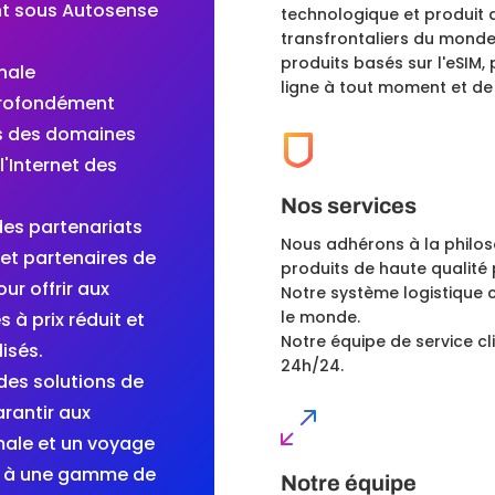
nt sous
Autosense
technologique et produit 
transfrontaliers du monde 
produits basés sur l'eSIM, 
nale
ligne à tout moment et de
profondément
s des domaines
l'Internet des
Nos services
des partenariats
Nous adhérons à la philoso
 et partenaires de
produits de haute qualité p
r offrir aux
Notre système logistique c
le monde.
 à prix réduit et
Notre équipe de service cli
isés.
24h/24.
 des solutions de
rantir aux
male et un voyage
âce à une gamme de
Notre équipe