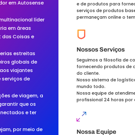
ador em
Autosense
e de produtos para fornec
serviços de produtos bas
permaneçam online o tem
ultinacional líder
ória em áreas
 das Coisas e
Nossos Serviços
rias estreitas
Seguimos a filosofia de co
iros globais de
fornecendo produtos de a
aos viajantes
do cliente.
 serviços de
Nosso sistema de logístic
mundo todo.
Nossa equipe de atendimen
ões de viagem, a
profissional 24 horas por 
arantir que os
nectados e ter
jam, por meio de
Nossa Equipe