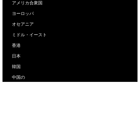
アメリカ合衆国
ヨーロッパ
オセアニア
ミドル・イースト
香港
日本
韓国
中国の
RedEx
私たちについて
ブログ
プライバシーポリシー
サービス利用規約