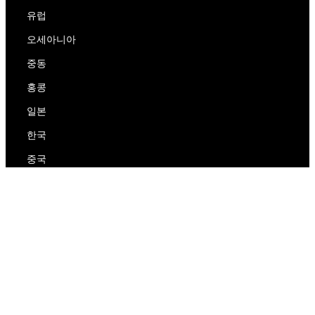
유럽
오세아니아
중동
홍콩
일본
한국
중국
RedEx
우리에 대해
블로그
개인 정보 보호 정책
서비스 약관