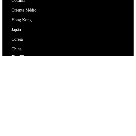
Oceania
Oriente Médio
Hong Kong
Japão
Coréia
China
RedEx
Sobre Nós
Blog
Política de Privacidade
Termos de Serviço
Contacte-nos
support@redex.vip
Ajuda